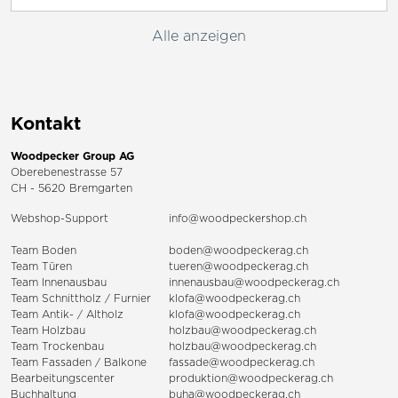
Alle anzeigen
Kontakt
Woodpecker Group AG
Oberebenestrasse 57
CH - 5620 Bremgarten
Webshop-Support
info@woodpeckershop.ch
Team Boden
boden@woodpeckerag.ch
Team Türen
tueren@woodpeckerag.ch
Team Innenausbau
innenausbau@woodpeckerag.ch
Team Schnittholz / Furnier
klofa@woodpeckerag.ch
Team Antik- / Altholz
klofa@woodpeckerag.ch
Team Holzbau
holzbau@woodpeckerag.ch
Team Trockenbau
holzbau@woodpeckerag.ch
Team
Fassaden
/
Balkone
fassade@woodpeckerag.ch
Bearbeitungscenter
produktion@woodpeckerag.ch
Buchhaltung
buha@woodpeckerag.ch