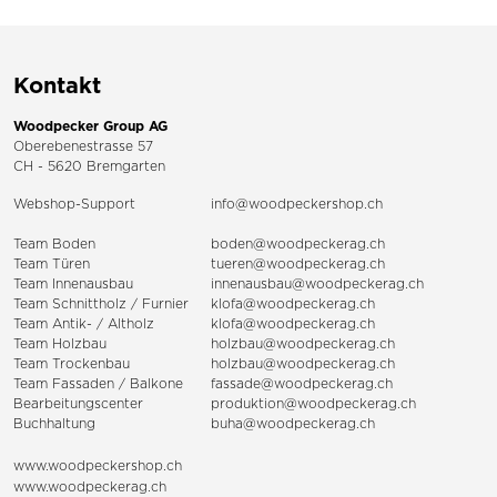
Kontakt
Woodpecker Group AG
Oberebenestrasse 57
CH - 5620 Bremgarten
Webshop-Support
info@woodpeckershop.ch
Team Boden
boden@woodpeckerag.ch
Team Türen
tueren@woodpeckerag.ch
Team Innenausbau
innenausbau@woodpeckerag.ch
Team Schnittholz / Furnier
klofa@woodpeckerag.ch
Team Antik- / Altholz
klofa@woodpeckerag.ch
Team Holzbau
holzbau@woodpeckerag.ch
Team Trockenbau
holzbau@woodpeckerag.ch
Team
Fassaden
/
Balkone
fassade@woodpeckerag.ch
Bearbeitungscenter
produktion@woodpeckerag.ch
Buchhaltung
buha@woodpeckerag.ch
www.woodpeckershop.ch
www.woodpeckerag.ch