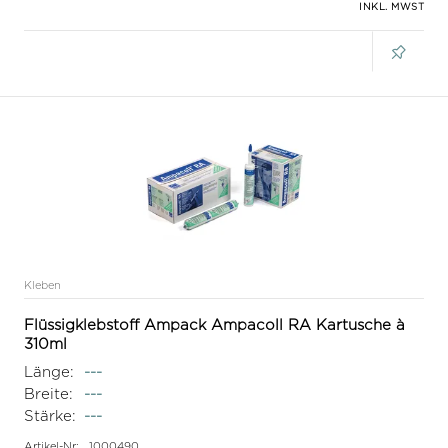
INKL. MWST
Kleben
Flüssigklebstoff Ampack Ampacoll RA Kartusche à
310ml
Länge:
---
Breite:
---
Stärke:
---
Artikel-Nr:
1000490