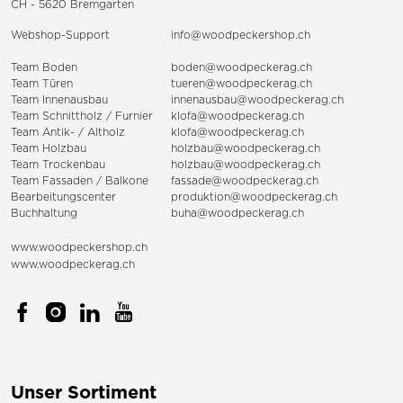
CH - 5620 Bremgarten
Webshop-Support
info@woodpeckershop.ch
Team Boden
boden@woodpeckerag.ch
Team Türen
tueren@woodpeckerag.ch
Team Innenausbau
innenausbau@woodpeckerag.ch
Team Schnittholz / Furnier
klofa@woodpeckerag.ch
Team Antik- / Altholz
klofa@woodpeckerag.ch
Team Holzbau
holzbau@woodpeckerag.ch
Team Trockenbau
holzbau@woodpeckerag.ch
Team
Fassaden
/
Balkone
fassade@woodpeckerag.ch
Bearbeitungscenter
produktion@woodpeckerag.ch
Buchhaltung
buha@woodpeckerag.ch
www.woodpeckershop.ch
www.woodpeckerag.ch
Unser Sortiment