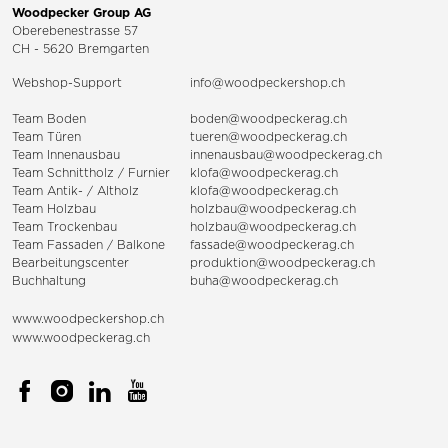
Woodpecker Group AG
Oberebenestrasse 57
CH - 5620 Bremgarten
Webshop-Support
info@woodpeckershop.ch
Team Boden
boden@woodpeckerag.ch
Team Türen
tueren@woodpeckerag.ch
Team Innenausbau
innenausbau@woodpeckerag.ch
Team Schnittholz / Furnier
klofa@woodpeckerag.ch
Team Antik- / Altholz
klofa@woodpeckerag.ch
Team Holzbau
holzbau@woodpeckerag.ch
Team Trockenbau
holzbau@woodpeckerag.ch
Team
Fassaden
/
Balkone
fassade@woodpeckerag.ch
Bearbeitungscenter
produktion@woodpeckerag.ch
Buchhaltung
buha@woodpeckerag.ch
www.woodpeckershop.ch
www.woodpeckerag.ch