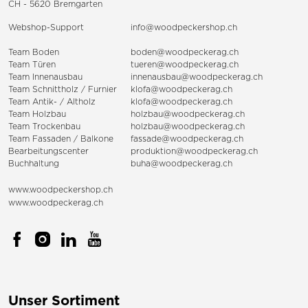
CH - 5620 Bremgarten
Webshop-Support
info@woodpeckershop.ch
Team Boden
boden@woodpeckerag.ch
Team Türen
tueren@woodpeckerag.ch
Team Innenausbau
innenausbau@woodpeckerag.ch
Team Schnittholz / Furnier
klofa@woodpeckerag.ch
Team Antik- / Altholz
klofa@woodpeckerag.ch
Team Holzbau
holzbau@woodpeckerag.ch
Team Trockenbau
holzbau@woodpeckerag.ch
Team
Fassaden
/
Balkone
fassade@woodpeckerag.ch
Bearbeitungscenter
produktion@woodpeckerag.ch
Buchhaltung
buha@woodpeckerag.ch
www.woodpeckershop.ch
www.woodpeckerag.ch
Unser Sortiment