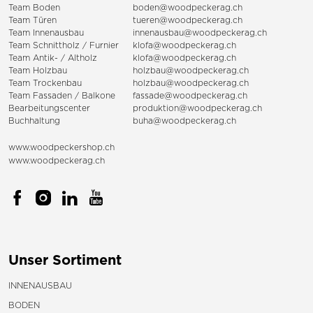
Team Boden
boden@woodpeckerag.ch
Team Türen
tueren@woodpeckerag.ch
Team Innenausbau
innenausbau@woodpeckerag.ch
Team Schnittholz / Furnier
klofa@woodpeckerag.ch
Team Antik- / Altholz
klofa@woodpeckerag.ch
Team Holzbau
holzbau@woodpeckerag.ch
Team Trockenbau
holzbau@woodpeckerag.ch
Team
Fassaden
/
Balkone
fassade@woodpeckerag.ch
Bearbeitungscenter
produktion@woodpeckerag.ch
Buchhaltung
buha@woodpeckerag.ch
www.woodpeckershop.ch
www.woodpeckerag.ch
Unser Sortiment
INNENAUSBAU
BODEN