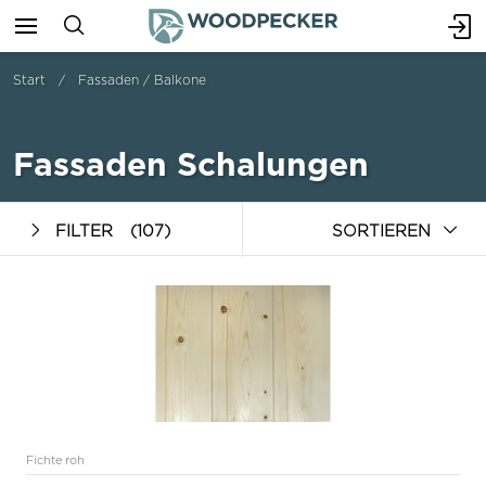
Start
Fassaden / Balkone
Fassaden Schalungen
FILTER
(107)
SORTIEREN
Fichte roh