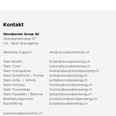
Kontakt
Woodpecker Group AG
Oberebenestrasse 57
CH - 5620 Bremgarten
Webshop-Support
info@woodpeckershop.ch
Team Boden
boden@woodpeckerag.ch
Team Türen
tueren@woodpeckerag.ch
Team Innenausbau
innenausbau@woodpeckerag.ch
Team Schnittholz / Furnier
klofa@woodpeckerag.ch
Team Antik- / Altholz
klofa@woodpeckerag.ch
Team Holzbau
holzbau@woodpeckerag.ch
Team Trockenbau
holzbau@woodpeckerag.ch
Team
Fassaden
/
Balkone
fassade@woodpeckerag.ch
Bearbeitungscenter
produktion@woodpeckerag.ch
Buchhaltung
buha@woodpeckerag.ch
www.woodpeckershop.ch