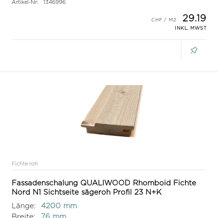
Artikel-Nr:
1346996
29.19
INKL. MWST
Fichte roh
Fassadenschalung QUALIWOOD Rhomboid Fichte
Nord N1 Sichtseite sägeroh Profil 23 N+K
Länge:
4200 mm
Breite:
76 mm