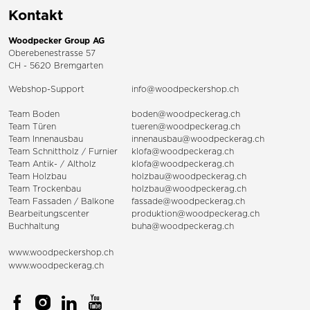
Kontakt
Woodpecker Group AG
Oberebenestrasse 57
CH - 5620 Bremgarten
Webshop-Support
info@woodpeckershop.ch
Team Boden
boden@woodpeckerag.ch
Team Türen
tueren@woodpeckerag.ch
Team Innenausbau
innenausbau@woodpeckerag.ch
Team Schnittholz / Furnier
klofa@woodpeckerag.ch
Team Antik- / Altholz
klofa@woodpeckerag.ch
Team Holzbau
holzbau@woodpeckerag.ch
Team Trockenbau
holzbau@woodpeckerag.ch
Team
Fassaden
/
Balkone
fassade@woodpeckerag.ch
Bearbeitungscenter
produktion@woodpeckerag.ch
Buchhaltung
buha@woodpeckerag.ch
www.woodpeckershop.ch
www.woodpeckerag.ch