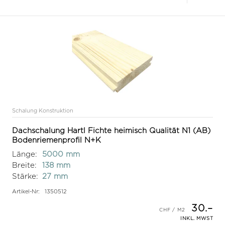
Schalung Konstruktion
Dachschalung Hartl Fichte heimisch Qualität N1 (AB)
Bodenriemenprofil N+K
Länge:
5000 mm
Breite:
138 mm
Stärke:
27 mm
Artikel-Nr:
1350512
30.–
INKL. MWST