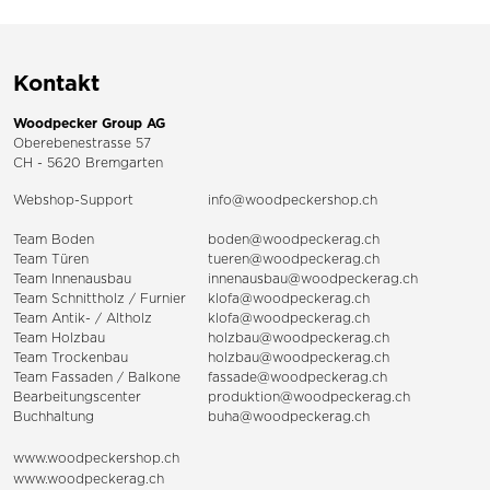
Kontakt
Woodpecker Group AG
Oberebenestrasse 57
CH - 5620 Bremgarten
Webshop-Support
info@woodpeckershop.ch
Team Boden
boden@woodpeckerag.ch
Team Türen
tueren@woodpeckerag.ch
Team Innenausbau
innenausbau@woodpeckerag.ch
Team Schnittholz / Furnier
klofa@woodpeckerag.ch
Team Antik- / Altholz
klofa@woodpeckerag.ch
Team Holzbau
holzbau@woodpeckerag.ch
Team Trockenbau
holzbau@woodpeckerag.ch
Team
Fassaden
/
Balkone
fassade@woodpeckerag.ch
Bearbeitungscenter
produktion@woodpeckerag.ch
Buchhaltung
buha@woodpeckerag.ch
www.woodpeckershop.ch
www.woodpeckerag.ch