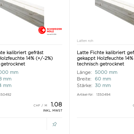
Latten roh
te kalibriert gefräst
Latte Fichte kalibriert ge
olzfeuchte 14% (+/-2%)
gekappt Holzfeuchte 14%
 getrocknet
technisch getrocknet
000 mm
Länge:
5000 mm
8 mm
Breite:
60 mm
4 mm
Stärke:
30 mm
350492
Artikel-Nr:
1350494
1.08
INKL. MWST