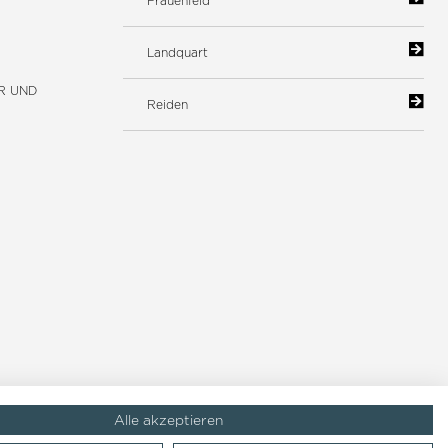
Frauenfeld
Landquart
R UND
Reiden
Alle akzeptieren