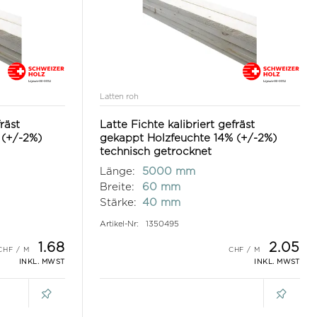
Latten roh
fräst
Latte Fichte kalibriert gefräst
 (+/-2%)
gekappt Holzfeuchte 14% (+/-2%)
technisch getrocknet
Länge:
5000 mm
Breite:
60 mm
Stärke:
40 mm
Artikel-Nr:
1350495
1.68
2.05
INKL. MWST
INKL. MWST