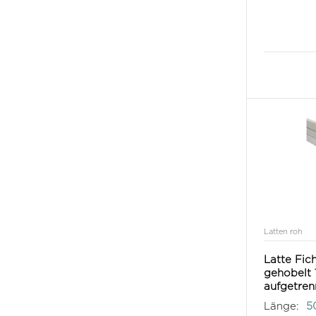
Latten roh
Latte Fich
gehobelt 
aufgetre
Länge:
5