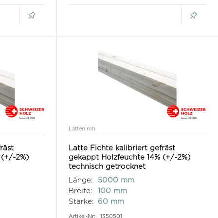
Latten roh
fräst
Latte Fichte kalibriert gefräst
 (+/-2%)
gekappt Holzfeuchte 14% (+/-2%)
technisch getrocknet
Länge:
5000 mm
Breite:
100 mm
Stärke:
60 mm
Artikel-Nr:
1350501