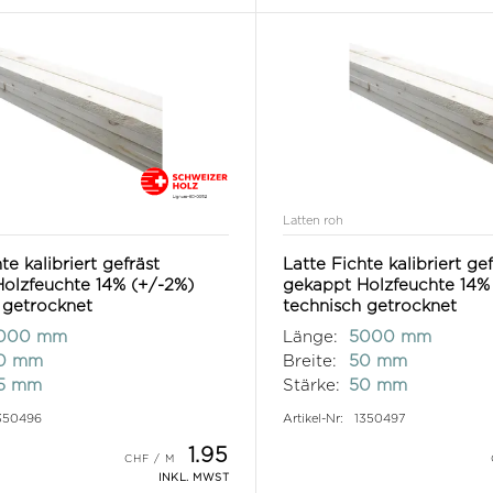
Latten roh
te kalibriert gefräst
Latte Fichte kalibriert ge
olzfeuchte 14% (+/-2%)
gekappt Holzfeuchte 14%
 getrocknet
technisch getrocknet
000 mm
Länge:
5000 mm
0 mm
Breite:
50 mm
5 mm
Stärke:
50 mm
350496
Artikel-Nr:
1350497
1.95
INKL. MWST