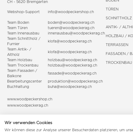
BODEN
CH - 5620 Bremgarten
TÜREN
Webshop-Support
info@woodpeckershop.ch
SCHNITTHOLZ 
Team Boden
boden@woodpeckerag.ch
ANTIK- / ALTH
Team Türen
tueren@woodpeckerag.ch
Team Innenausbau
innenausbau@woodpeckerag.ch
HOLZBAU / K
Team Schnittholz /
klofa@woodpeckerag.ch
Furnier
TERRASSEN
Team Antik- /
klofa@woodpeckerag.ch
FASSADEN / 
Altholz
Team Holzbau
holzbau@woodpeckerag.ch
TROCKENBAU
Team Trockenbau
holzbau@woodpeckerag.ch
Team
Fassaden
/
fassade@woodpeckerag.ch
Balkone
Bearbeitungscenter
produktion@woodpeckerag.ch
Buchhaltung
buha@woodpeckerag.ch
www.woodpeckershop.ch
www.woodpeckerag.ch
Wir verwenden Cookies
Wir können diese zur Analyse unserer Besucherdaten platzieren, um unser