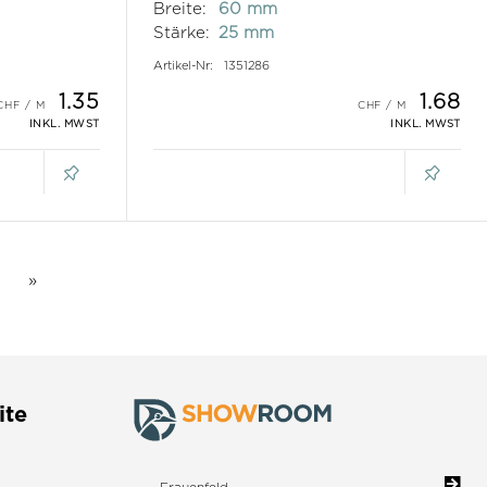
Breite:
60 mm
Stärke:
25 mm
Artikel-Nr:
1351286
1.35
1.68
INKL. MWST
INKL. MWST
ite