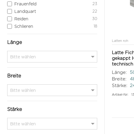
Frauenfeld
23
Landquart
22
Reiden
30
Schlieren
18
Latten roh
Länge
Latte Fich
gekappt H
technisch
Länge:
5
Breite
Breite:
4
Stärke:
2
Artikel-Nr:
1
Stärke