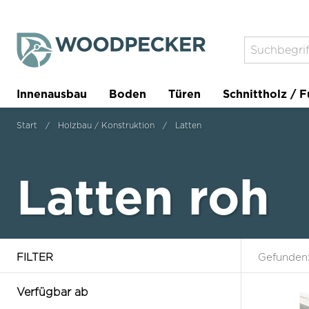
Innenausbau
Boden
Türen
Schnittholz / F
Trockenbau
Planer
Start
Holzbau / Konstruktion
Latten
Latten roh
FILTER
Gefunden
Verfügbar ab