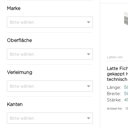
Marke
Oberfläche
Latten roh
Latte Fich
Verleimung
gekappt H
technisch
Länge:
5
Breite:
5
Stärke:
4
Kanten
Artikel-Nr:
1