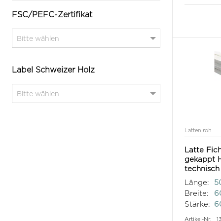
FSC/PEFC-Zertifikat
Label Schweizer Holz
Latten roh
Latte Fich
gekappt H
technisch
Länge:
5
Breite:
6
Stärke:
6
Artikel-Nr:
1