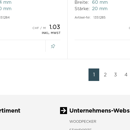
4 mm
Breite:
60 mm
0 mm
Stärke:
20 mm
351284
Artikel-Nr:
1351285
1.03
INKL. MWST
1
2
3
4
rtiment
Unternehmens-Webs
WOODPECKER