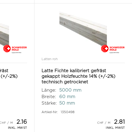
Latten roh
fräst
Latte Fichte kalibriert gefräst
 (+/-2%)
gekappt Holzfeuchte 14% (+/-2%)
technisch getrocknet
Länge:
5000 mm
Breite:
60 mm
Stärke:
50 mm
Artikel-Nr:
1350498
2.16
2.81
INKL. MWST
INKL. MWST