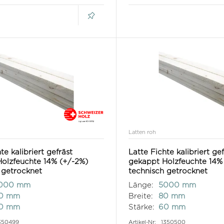
Latten roh
te kalibriert gefräst
Latte Fichte kalibriert ge
olzfeuchte 14% (+/-2%)
gekappt Holzfeuchte 14%
 getrocknet
technisch getrocknet
000 mm
Länge:
5000 mm
0 mm
Breite:
80 mm
0 mm
Stärke:
60 mm
350499
Artikel-Nr:
1350500