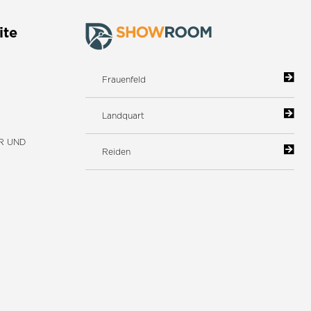
ite
Frauenfeld
Landquart
R UND
Reiden