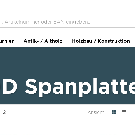
urnier
Antik- / Altholz
Holzbau / Konstruktion
 Spanplatt
:
2
Ansicht: