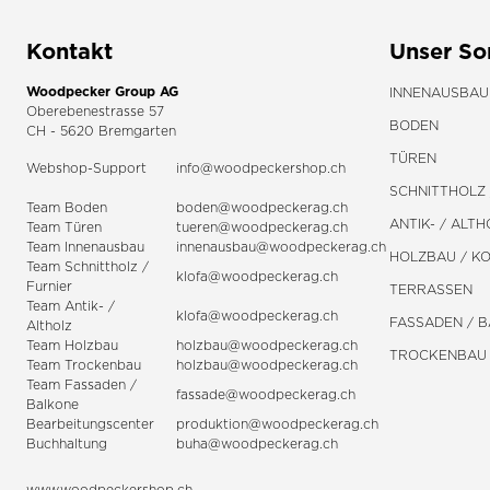
Kontakt
Unser So
Woodpecker Group AG
INNENAUSBAU
Oberebenestrasse 57
BODEN
CH - 5620 Bremgarten
TÜREN
Webshop-Support
info@woodpeckershop.ch
SCHNITTHOLZ 
Team Boden
boden@woodpeckerag.ch
ANTIK- / ALTH
Team Türen
tueren@woodpeckerag.ch
Team Innenausbau
innenausbau@woodpeckerag.ch
HOLZBAU / K
Team Schnittholz /
klofa@woodpeckerag.ch
Furnier
TERRASSEN
Team Antik- /
klofa@woodpeckerag.ch
FASSADEN / 
Altholz
Team Holzbau
holzbau@woodpeckerag.ch
TROCKENBAU
Team Trockenbau
holzbau@woodpeckerag.ch
Team
Fassaden
/
fassade@woodpeckerag.ch
Balkone
Bearbeitungscenter
produktion@woodpeckerag.ch
Buchhaltung
buha@woodpeckerag.ch
www.woodpeckershop.ch