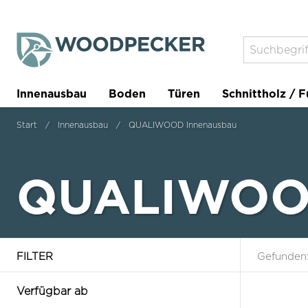
Innenausbau
Boden
Türen
Schnittholz / F
Trockenbau
Planer
Start
Innenausbau
QUALIWOOD Innenausbau
QUALIWOOD
FILTER
Gefunden
Verfügbar ab