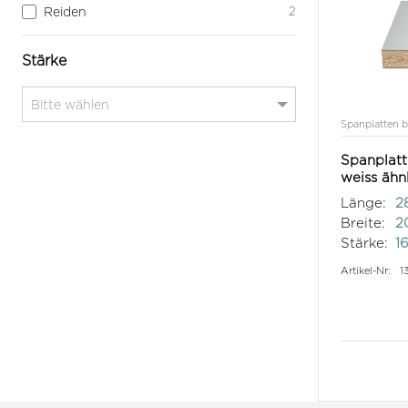
Reiden
2
Stärke
Spanplatten b
Spanplat
weiss ähn
Länge:
2
Breite:
2
Stärke:
1
Artikel-Nr:
1