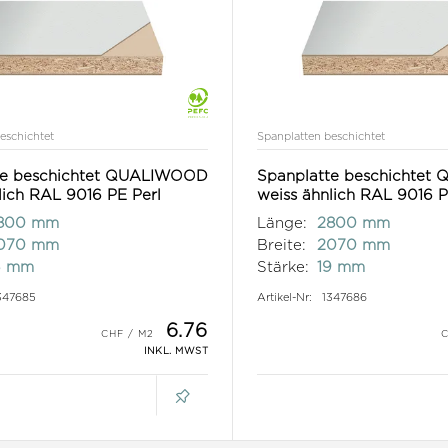
eschichtet
Spanplatten beschichtet
te beschichtet QUALIWOOD
Spanplatte beschichte
lich RAL 9016 PE Perl
weiss ähnlich RAL 9016 P
800 mm
Länge:
2800 mm
070 mm
Breite:
2070 mm
6 mm
Stärke:
19 mm
347685
Artikel-Nr:
1347686
6.76
INKL. MWST