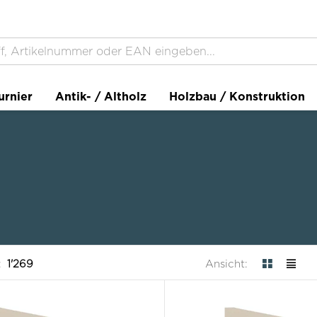
urnier
Antik- / Altholz
Holzbau / Konstruktion
:
1'269
Ansicht: