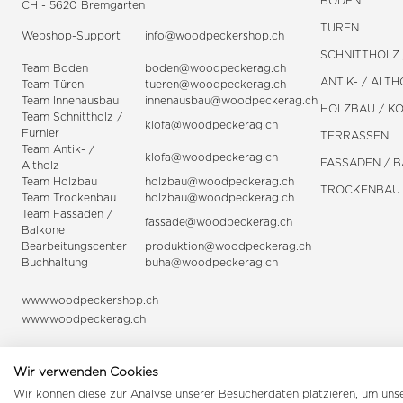
BODEN
CH - 5620 Bremgarten
TÜREN
Webshop-Support
info@woodpeckershop.ch
SCHNITTHOLZ 
Team Boden
boden@woodpeckerag.ch
ANTIK- / ALTH
Team Türen
tueren@woodpeckerag.ch
Team Innenausbau
innenausbau@woodpeckerag.ch
HOLZBAU / K
Team Schnittholz /
klofa@woodpeckerag.ch
Furnier
TERRASSEN
Team Antik- /
klofa@woodpeckerag.ch
FASSADEN / 
Altholz
Team Holzbau
holzbau@woodpeckerag.ch
TROCKENBAU
Team Trockenbau
holzbau@woodpeckerag.ch
Team
Fassaden
/
fassade@woodpeckerag.ch
Balkone
Bearbeitungscenter
produktion@woodpeckerag.ch
Buchhaltung
buha@woodpeckerag.ch
www.woodpeckershop.ch
www.woodpeckerag.ch
Wir verwenden Cookies
Wir können diese zur Analyse unserer Besucherdaten platzieren, um unser