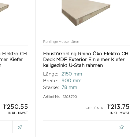
Rohlinge Aussentüren
 Elektro CH
Haustürrohling Rhino Öko Elektro CH
mer Kiefer
Deck MDF Exterior Einleimer Kiefer
n
keilgezinkt U-Stahlrahmen
Länge:
2150 mm
Breite:
900 mm
Stärke:
78 mm
Artikel-Nr:
1208790
1'250.55
1'213.75
INKL. MWST
INKL. MWST