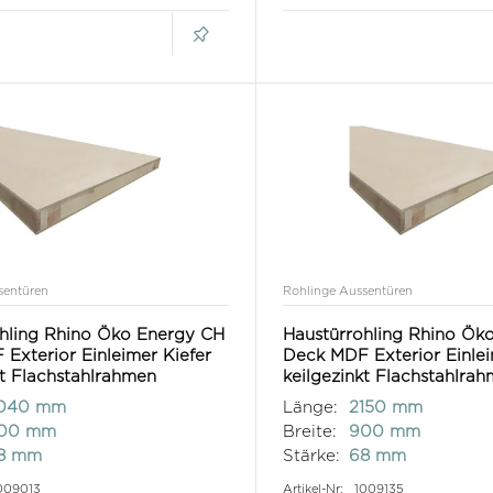
sentüren
Rohlinge Aussentüren
hling Rhino Öko Energy CH
Haustürrohling Rhino Ök
Exterior Einleimer Kiefer
Deck MDF Exterior Einlei
kt Flachstahlrahmen
keilgezinkt Flachstahlra
040 mm
Länge:
2150 mm
100 mm
Breite:
900 mm
8 mm
Stärke:
68 mm
009013
Artikel-Nr:
1009135