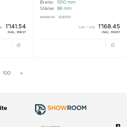
Breite:
1100 mm
Stärke:
88 mm
Artikel-Nr:
1020153
1'141.54
1'168.45
INKL. MWST
INKL. MWST
100
ite