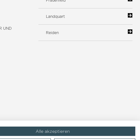
Frauenfeld
Landquart
R UND
Reiden
Alle akzeptieren