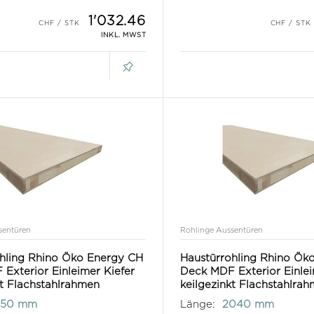
1'032.46
INKL. MWST
sentüren
Rohlinge Aussentüren
hling Rhino Öko Energy CH
Haustürrohling Rhino Ök
Exterior Einleimer Kiefer
Deck MDF Exterior Einlei
kt Flachstahlrahmen
keilgezinkt Flachstahlra
150 mm
Länge:
2040 mm