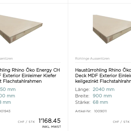
sentüren
Rohlinge Aussentüren
hling Rhino Öko Energy CH
Haustürrohling Rhino Ök
Exterior Einleimer Kiefer
Deck MDF Exterior Einlei
kt Flachstahlrahmen
keilgezinkt Flachstahlra
150 mm
Länge:
2040 mm
100 mm
Breite:
900 mm
8 mm
Stärke:
68 mm
001943
Artikel-Nr:
1009011
1'168.45
INKL. MWST