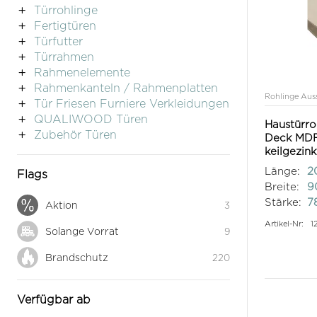
Türrohlinge
Fertigtüren
Türfutter
Türrahmen
Rahmenelemente
Rahmenkanteln / Rahmenplatten
Rohlinge Aus
Tür Friesen Furniere Verkleidungen
QUALIWOOD Türen
Haustürro
Zubehör Türen
Deck MDF 
keilgezin
Länge:
2
Flags
Breite:
9
Stärke:
7
Aktion
3
Artikel-Nr:
1
Solange Vorrat
9
Brandschutz
220
Verfügbar ab