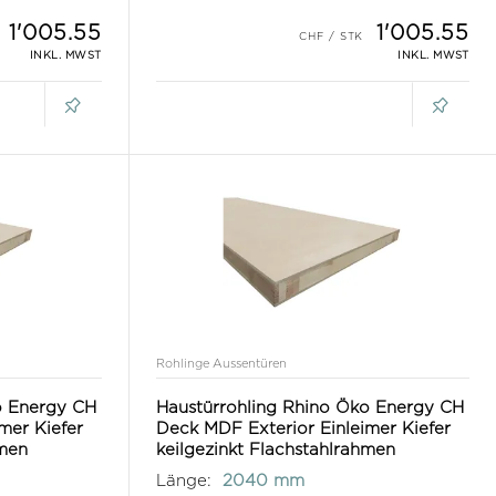
1'005.55
1'005.55
INKL. MWST
INKL. MWST
Rohlinge Aussentüren
o Energy CH
Haustürrohling Rhino Öko Energy CH
mer Kiefer
Deck MDF Exterior Einleimer Kiefer
hmen
keilgezinkt Flachstahlrahmen
Länge:
2040 mm