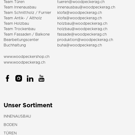
Team Türen
tueren@woodpeckerag.ch
Team Innenausbau
innenausbau@woodpeckerag.ch
Team Schnittholz / Furnier
klofa@woodpeckerag.ch
Team Antik- / Altholz
klofa@woodpeckerag.ch
Team Holzbau
holzbau@woodpeckerag.ch
Team Trockenbau
holzbau@woodpeckerag.ch
Team
Fassaden
/
Balkone
fassade@woodpeckerag.ch
Bearbeitungscenter
produktion@woodpeckerag.ch
Buchhaltung
buha@woodpeckerag.ch
www.woodpeckershop.ch
www.woodpeckerag.ch
Unser Sortiment
INNENAUSBAU
BODEN
TÜREN