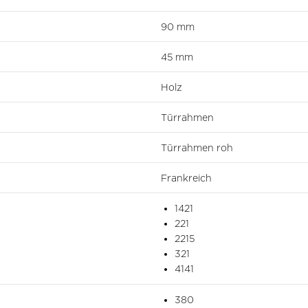
90 mm
45 mm
Holz
Türrahmen
Türrahmen roh
Frankreich
1421
221
2215
321
4141
380