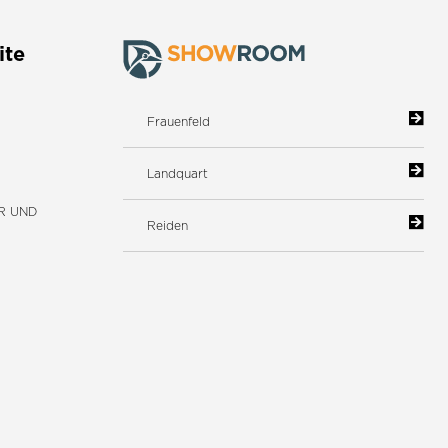
ite
Frauenfeld
Landquart
R UND
Reiden