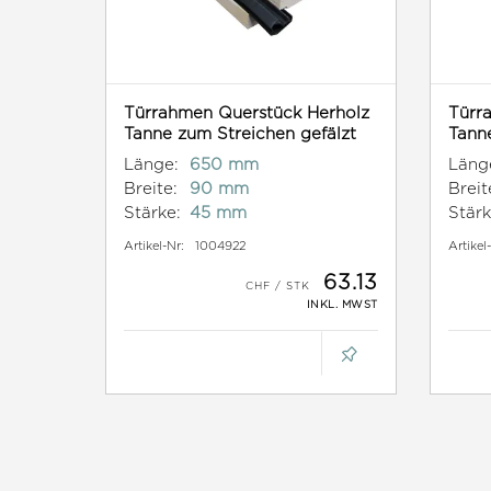
Türrahmen Querstück Herholz
Türr
Tanne zum Streichen gefälzt
Tanne
Länge:
650 mm
Läng
Breite:
90 mm
Breit
Stärke:
45 mm
Stärk
Artikel-Nr:
1004922
Artikel
63.13
INKL. MWST