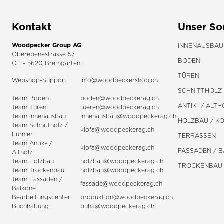
Kontakt
Unser So
Woodpecker Group AG
INNENAUSBAU
Oberebenestrasse 57
BODEN
CH - 5620 Bremgarten
TÜREN
Webshop-Support
info@woodpeckershop.ch
SCHNITTHOLZ 
Team Boden
boden@woodpeckerag.ch
ANTIK- / ALTH
Team Türen
tueren@woodpeckerag.ch
Team Innenausbau
innenausbau@woodpeckerag.ch
HOLZBAU / K
Team Schnittholz /
klofa@woodpeckerag.ch
Furnier
TERRASSEN
Team Antik- /
klofa@woodpeckerag.ch
FASSADEN / 
Altholz
Team Holzbau
holzbau@woodpeckerag.ch
TROCKENBAU
Team Trockenbau
holzbau@woodpeckerag.ch
Team
Fassaden
/
fassade@woodpeckerag.ch
Balkone
Bearbeitungscenter
produktion@woodpeckerag.ch
Buchhaltung
buha@woodpeckerag.ch