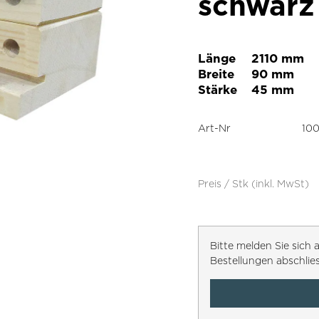
schwarz
Länge
2110 mm
Breite
90 mm
Stärke
45 mm
Art-Nr
100
Preis / Stk (inkl. MwSt)
Bitte melden Sie sic
Bestellungen abschlie