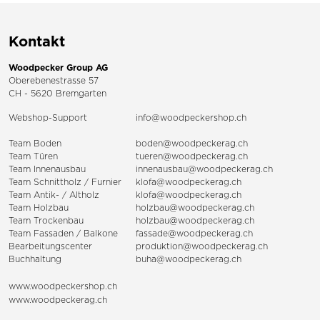
Kontakt
Woodpecker Group AG
Oberebenestrasse 57
CH - 5620 Bremgarten
Webshop-Support
info@woodpeckershop.ch
Team Boden
boden@woodpeckerag.ch
Team Türen
tueren@woodpeckerag.ch
Team Innenausbau
innenausbau@woodpeckerag.ch
Team Schnittholz / Furnier
klofa@woodpeckerag.ch
Team Antik- / Altholz
klofa@woodpeckerag.ch
Team Holzbau
holzbau@woodpeckerag.ch
Team Trockenbau
holzbau@woodpeckerag.ch
Team
Fassaden
/
Balkone
fassade@woodpeckerag.ch
Bearbeitungscenter
produktion@woodpeckerag.ch
Buchhaltung
buha@woodpeckerag.ch
www.woodpeckershop.ch
www.woodpeckerag.ch