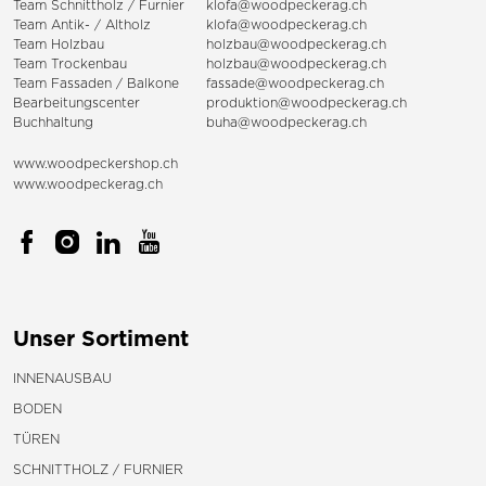
Team Schnittholz / Furnier
klofa@woodpeckerag.ch
Team Antik- / Altholz
klofa@woodpeckerag.ch
Team Holzbau
holzbau@woodpeckerag.ch
Team Trockenbau
holzbau@woodpeckerag.ch
Team
Fassaden
/
Balkone
fassade@woodpeckerag.ch
Bearbeitungscenter
produktion@woodpeckerag.ch
Buchhaltung
buha@woodpeckerag.ch
www.woodpeckershop.ch
www.woodpeckerag.ch
Unser Sortiment
INNENAUSBAU
BODEN
TÜREN
SCHNITTHOLZ / FURNIER