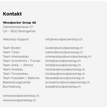
Kontakt
Woodpecker Group AG
Oberebenestrasse 57
CH - 5620 Bremgarten
Webshop-Support
info@woodpeckershop.ch
Team Boden
boden@woodpeckerag.ch
Team Türen
tueren@woodpeckerag.ch
Team Innenausbau
innenausbau@woodpeckerag.ch
Team Schnittholz / Furnier
klofa@woodpeckerag.ch
Team Antik- / Altholz
klofa@woodpeckerag.ch
Team Holzbau
holzbau@woodpeckerag.ch
Team Trockenbau
holzbau@woodpeckerag.ch
Team
Fassaden
/
Balkone
fassade@woodpeckerag.ch
Bearbeitungscenter
produktion@woodpeckerag.ch
Buchhaltung
buha@woodpeckerag.ch
www.woodpeckershop.ch
www.woodpeckerag.ch