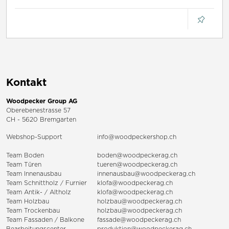
Kontakt
Woodpecker Group AG
Oberebenestrasse 57
CH - 5620 Bremgarten
Webshop-Support
info@woodpeckershop.ch
Team Boden
boden@woodpeckerag.ch
Team Türen
tueren@woodpeckerag.ch
Team Innenausbau
innenausbau@woodpeckerag.ch
Team Schnittholz / Furnier
klofa@woodpeckerag.ch
Team Antik- / Altholz
klofa@woodpeckerag.ch
Team Holzbau
holzbau@woodpeckerag.ch
Team Trockenbau
holzbau@woodpeckerag.ch
Team
Fassaden
/
Balkone
fassade@woodpeckerag.ch
Bearbeitungscenter
produktion@woodpeckerag.ch