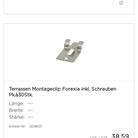
Terrassen Montageclip Forexia inkl. Schrauben
Pk.à30Stk.
Länge:
---
Breite:
---
Stärke:
---
Artikel-Nr:
1208631
38.59