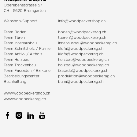
Oberebenestrasse 57
CH - 5620 Bremgarten
Webshop-Support
info@woodpeckershop.ch
Team Boden
boden@woodpeckerag.ch
Team Türen
tueren@woodpeckerag.ch
Team Innenausbau
innenausbau@woodpeckerag.ch
Team Schnittholz / Furnier
klofa@woodpeckerag.ch
Team Antik- / Altholz
klofa@woodpeckerag.ch
Team Holzbau
holzbau@woodpeckerag.ch
Team Trockenbau
holzbau@woodpeckerag.ch
Team
Fassaden
/
Balkone
fassade@woodpeckerag.ch
Bearbeitungscenter
produktion@woodpeckerag.ch
Buchhaltung
buha@woodpeckerag.ch
www.woodpeckershop.ch
www.woodpeckerag.ch