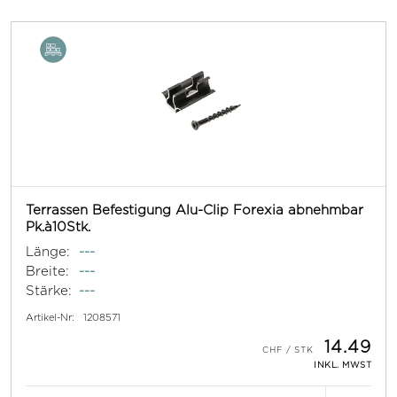
Terrassen Befestigung Alu-Clip Forexia abnehmbar
Pk.à10Stk.
Länge:
---
Breite:
---
Stärke:
---
Artikel-Nr:
1208571
14.49
INKL. MWST