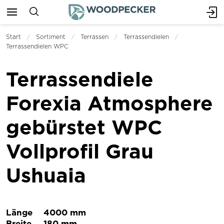
Start
Sortiment
Terrassen
Terrassendielen
Terrassendielen WPC
Terrassendiele
Forexia Atmosphere
gebürstet WPC
Vollprofil Grau
Ushuaia
Länge
4000 mm
Breite
180 mm