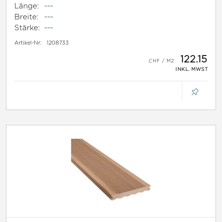
Länge:
---
Breite:
---
Stärke:
---
Artikel-Nr:
1208733
122.15
INKL. MWST