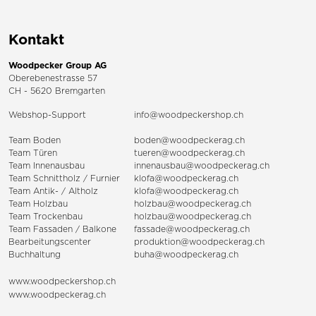
Kontakt
Woodpecker Group AG
Oberebenestrasse 57
CH - 5620 Bremgarten
Webshop-Support
info@woodpeckershop.ch
Team Boden
boden@woodpeckerag.ch
Team Türen
tueren@woodpeckerag.ch
Team Innenausbau
innenausbau@woodpeckerag.ch
Team Schnittholz / Furnier
klofa@woodpeckerag.ch
Team Antik- / Altholz
klofa@woodpeckerag.ch
Team Holzbau
holzbau@woodpeckerag.ch
Team Trockenbau
holzbau@woodpeckerag.ch
Team
Fassaden
/
Balkone
fassade@woodpeckerag.ch
Bearbeitungscenter
produktion@woodpeckerag.ch
Buchhaltung
buha@woodpeckerag.ch
www.woodpeckershop.ch
www.woodpeckerag.ch