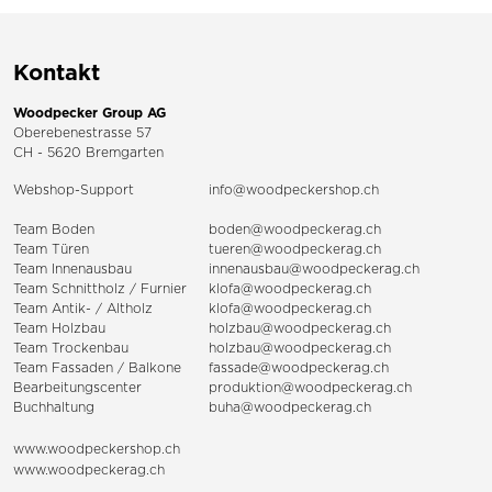
Kontakt
Woodpecker Group AG
Oberebenestrasse 57
CH - 5620 Bremgarten
Webshop-Support
info@woodpeckershop.ch
Team Boden
boden@woodpeckerag.ch
Team Türen
tueren@woodpeckerag.ch
Team Innenausbau
innenausbau@woodpeckerag.ch
Team Schnittholz / Furnier
klofa@woodpeckerag.ch
Team Antik- / Altholz
klofa@woodpeckerag.ch
Team Holzbau
holzbau@woodpeckerag.ch
Team Trockenbau
holzbau@woodpeckerag.ch
Team
Fassaden
/
Balkone
fassade@woodpeckerag.ch
Bearbeitungscenter
produktion@woodpeckerag.ch
Buchhaltung
buha@woodpeckerag.ch
www.woodpeckershop.ch
www.woodpeckerag.ch