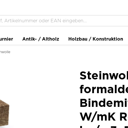
urnier
Antik- / Altholz
Holzbau / Konstruktion
nwolle
Steinwo
formald
Bindemi
W/mK Ro