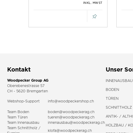
INKL. MWST
Kontakt
Unser So
Woodpecker Group AG
INNENAUSBAU
Oberebenestrasse 57
BODEN
CH - 5620 Bremgarten
TÜREN
Webshop-Support
info@woodpeckershop.ch
SCHNITTHOLZ 
Team Boden
boden@woodpeckerag.ch
ANTIK- / ALTH
Team Türen
tueren@woodpeckerag.ch
Team Innenausbau
innenausbau@woodpeckerag.ch
HOLZBAU / K
Team Schnittholz /
klofa@woodpeckerag.ch