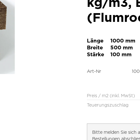
kg/m3, 
(Flumro
Länge
1000 mm
Breite
500 mm
Stärke
100 mm
Art-Nr
100
Preis / m2 (inkl. MwSt)
Teuerungszuschlag
Bitte melden Sie sic
Bestellungen abschlie