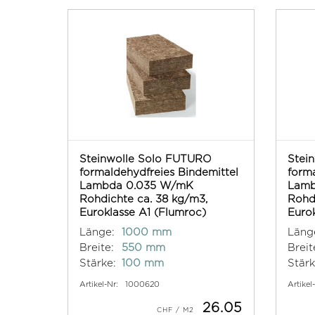
Steinwolle Solo FUTURO
Stei
formaldehydfreies Bindemittel
forma
Lambda 0.035 W/mK
Lamb
Rohdichte ca. 38 kg/m3,
Rohd
Euroklasse A1 (Flumroc)
Eurok
Länge:
1000 mm
Läng
Breite:
550 mm
Breit
Stärke:
100 mm
Stärk
Artikel-Nr:
1000620
Artikel
26.05