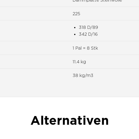
225
318 D/89
342 D/16
1 Pal = 8 Stk
11.4 kg
38 kg/m3
Alternativen