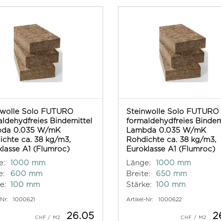
nwolle Solo FUTURO
Steinwolle Solo FUTURO
ldehydfreies Bindemittel
formaldehydfreies Bindem
da 0.035 W/mK
Lambda 0.035 W/mK
ichte ca. 38 kg/m3,
Rohdichte ca. 38 kg/m3,
lasse A1 (Flumroc)
Euroklasse A1 (Flumroc)
e:
1000 mm
Länge:
1000 mm
e:
600 mm
Breite:
650 mm
e:
100 mm
Stärke:
100 mm
-Nr:
1000621
Artikel-Nr:
1000622
26.05
2