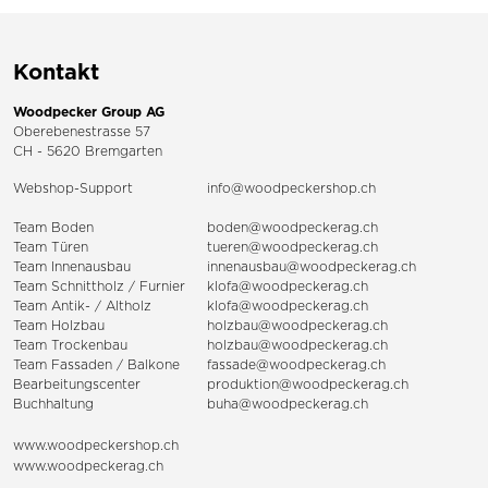
Kontakt
Woodpecker Group AG
Oberebenestrasse 57
CH - 5620 Bremgarten
Webshop-Support
info@woodpeckershop.ch
Team Boden
boden@woodpeckerag.ch
Team Türen
tueren@woodpeckerag.ch
Team Innenausbau
innenausbau@woodpeckerag.ch
Team Schnittholz / Furnier
klofa@woodpeckerag.ch
Team Antik- / Altholz
klofa@woodpeckerag.ch
Team Holzbau
holzbau@woodpeckerag.ch
Team Trockenbau
holzbau@woodpeckerag.ch
Team
Fassaden
/
Balkone
fassade@woodpeckerag.ch
Bearbeitungscenter
produktion@woodpeckerag.ch
Buchhaltung
buha@woodpeckerag.ch
www.woodpeckershop.ch
www.woodpeckerag.ch