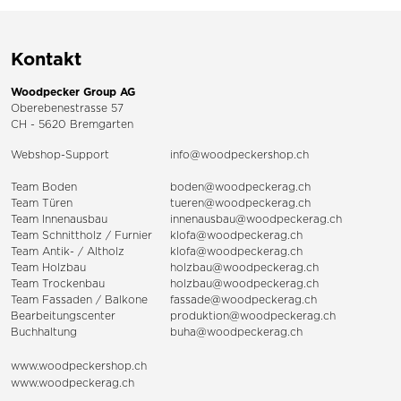
Kontakt
Woodpecker Group AG
Oberebenestrasse 57
CH - 5620 Bremgarten
Webshop-Support
info@woodpeckershop.ch
Team Boden
boden@woodpeckerag.ch
Team Türen
tueren@woodpeckerag.ch
Team Innenausbau
innenausbau@woodpeckerag.ch
Team Schnittholz / Furnier
klofa@woodpeckerag.ch
Team Antik- / Altholz
klofa@woodpeckerag.ch
Team Holzbau
holzbau@woodpeckerag.ch
Team Trockenbau
holzbau@woodpeckerag.ch
Team
Fassaden
/
Balkone
fassade@woodpeckerag.ch
Bearbeitungscenter
produktion@woodpeckerag.ch
Buchhaltung
buha@woodpeckerag.ch
www.woodpeckershop.ch
www.woodpeckerag.ch