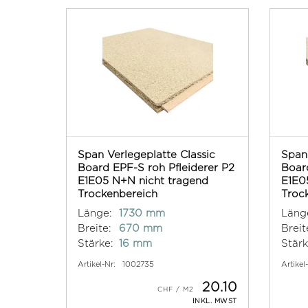
Span Verlegeplatte Classic
Span 
Board EPF-S roh Pfleiderer P2
Board
E1E05 N+N nicht tragend
E1E0
Trockenbereich
Troc
Länge:
1730 mm
Läng
Breite:
670 mm
Breit
Stärke:
16 mm
Stärk
Artikel-Nr:
1002735
Artikel
20.10
INKL. MWST