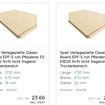
Verlegeplatte Classic
Span Verlegeplatte Class
 EPF-S roh Pfleiderer P2
Board EPF-S roh Pfleider
5 N+N nicht tragend
E1E05 N+N nicht tragend
kenbereich
Trockenbereich
e:
1730 mm
Länge:
1730 mm
e:
670 mm
Breite:
670 mm
e:
19 mm
Stärke:
22 mm
-Nr:
1002737
Artikel-Nr:
1002739
23.66
INKL. MWST
INK