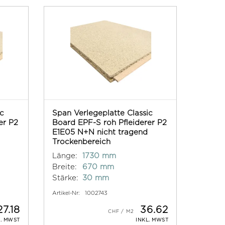
ic
Span Verlegeplatte Classic
er P2
Board EPF-S roh Pfleiderer P2
E1E05 N+N nicht tragend
Trockenbereich
Länge:
1730 mm
Breite:
670 mm
Stärke:
30 mm
Artikel-Nr:
1002743
27.18
36.62
L. MWST
INKL. MWST