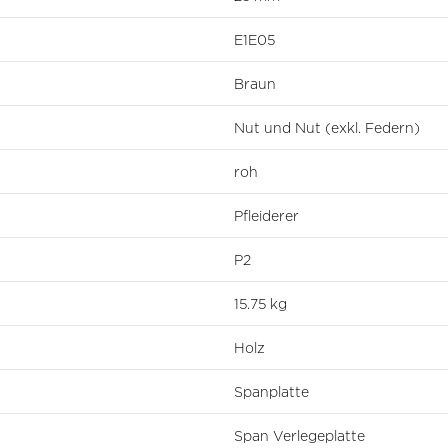
E1E05
Braun
Nut und Nut (exkl. Federn)
roh
Pfleiderer
P2
15.75 kg
Holz
Spanplatte
Span Verlegeplatte