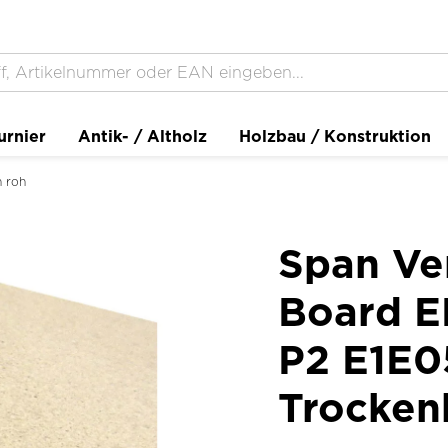
urnier
Antik- / Altholz
Holzbau / Konstruktion
n roh
Span Ver
Board EP
P2 E1E0
Trocken