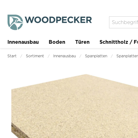
Innenausbau
Boden
Türen
Schnittholz / F
Trockenbau
Planer
Start
Sortiment
Innenausbau
Spanplatten
Spanplatte