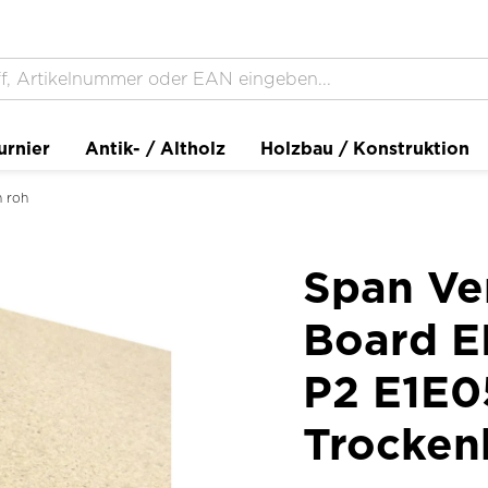
urnier
Antik- / Altholz
Holzbau / Konstruktion
n roh
Span Ver
Board EP
P2 E1E0
Trocken