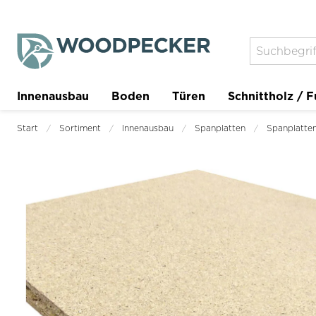
Innenausbau
Boden
Türen
Schnittholz / F
Trockenbau
Planer
Start
Sortiment
Innenausbau
Spanplatten
Spanplatte