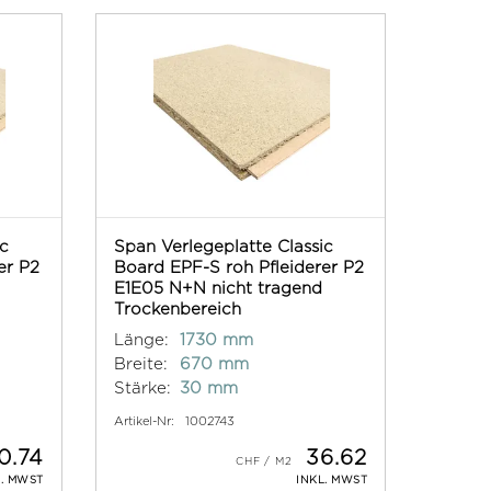
ic
Span Verlegeplatte Classic
er P2
Board EPF-S roh Pfleiderer P2
E1E05 N+N nicht tragend
Trockenbereich
Länge:
1730 mm
Breite:
670 mm
Stärke:
30 mm
Artikel-Nr:
1002743
0.74
36.62
L. MWST
INKL. MWST