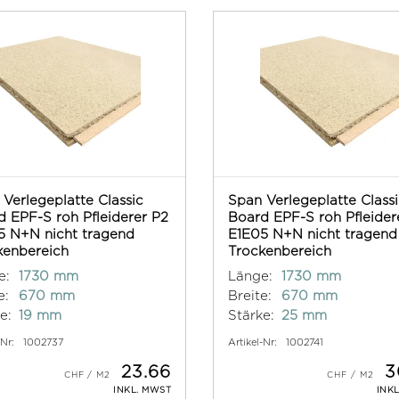
Verlegeplatte Classic
Span Verlegeplatte Class
 EPF-S roh Pfleiderer P2
Board EPF-S roh Pfleider
5 N+N nicht tragend
E1E05 N+N nicht tragend
kenbereich
Trockenbereich
e:
1730 mm
Länge:
1730 mm
e:
670 mm
Breite:
670 mm
e:
19 mm
Stärke:
25 mm
-Nr:
1002737
Artikel-Nr:
1002741
23.66
3
INKL. MWST
INK