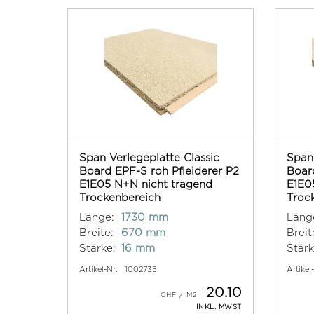
Span Verlegeplatte Classic
Span 
Board EPF-S roh Pfleiderer P2
Board
E1E05 N+N nicht tragend
E1E0
Trockenbereich
Troc
Länge:
1730 mm
Läng
Breite:
670 mm
Breit
Stärke:
16 mm
Stärk
Artikel-Nr:
1002735
Artikel
20.10
INKL. MWST