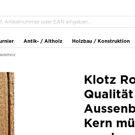
urnier
Antik- / Altholz
Holzbau / Konstruktion
adelholz
Klotz R
Qualität 
Aussenb
Kern müs