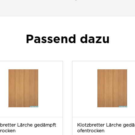
Passend dazu
zbretter Lärche gedämpft
Klotzbretter Lärche ged
trocken
ofentrocken