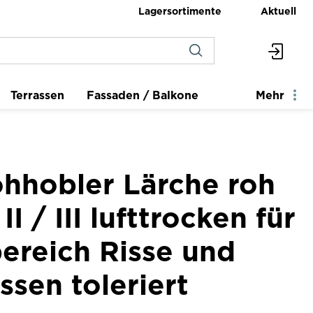
Lagersortimente
Aktuell
Terrassen
Fassaden / Balkone
Mehr
ohhobler Lärche roh
II / III lufttrocken für
ereich Risse und
sen toleriert