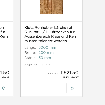
oh
Klotz Rohhobler Lärche roh
 für
Qualität II / III lufttrocken für
 Kern
Aussenbereich Risse und Kern
müssen toleriert werden
Länge:
5000 mm
Breite:
200 mm
Stärke:
30 mm
Artikel-Nr:
1245787
21.50
1'621.50
L. MWST
INKL. MWST