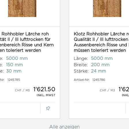
z Rohhobler Lärche roh
Klotz Rohhobler Lärche r
ät II / III lufttrocken für
Qualität II / III lufttrocken
enbereich Risse und Kern
Aussenbereich Risse und
n toleriert werden
müssen toleriert werden
e:
5000 mm
Länge:
5000 mm
e:
150 mm
Breite:
200 mm
e:
30 mm
Stärke:
24 mm
-Nr:
1245785
Artikel-Nr:
1245786
1'621.50
1'6
INKL. MWST
INK
Alle anzeigen