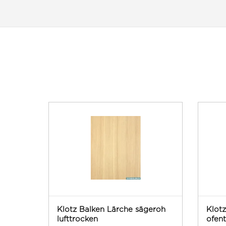
Klotz Balken Lärche sägeroh
Klot
lufttrocken
ofen