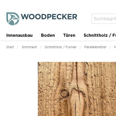
Innenausbau
Boden
Türen
Schnittholz / F
Trockenbau
Planer
Start
Sortiment
Schnittholz / Furnier
Parallelbretter
N