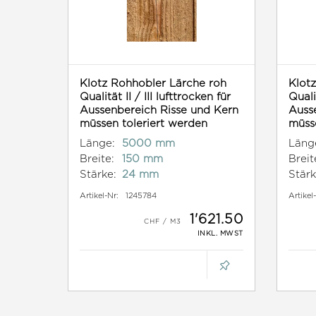
Klotz Rohhobler Lärche roh
Klot
Qualität II / III lufttrocken für
Qualit
Aussenbereich Risse und Kern
Auss
müssen toleriert werden
müsse
Länge:
5000 mm
Läng
Breite:
150 mm
Breit
Stärke:
24 mm
Stärk
Artikel-Nr:
1245784
Artikel
1'621.50
INKL. MWST