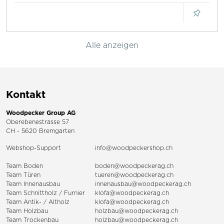
Alle anzeigen
Kontakt
Woodpecker Group AG
Oberebenestrasse 57
CH - 5620 Bremgarten
Webshop-Support
info@woodpeckershop.ch
Team Boden
boden@woodpeckerag.ch
Team Türen
tueren@woodpeckerag.ch
Team Innenausbau
innenausbau@woodpeckerag.ch
Team Schnittholz / Furnier
klofa@woodpeckerag.ch
Team Antik- / Altholz
klofa@woodpeckerag.ch
Team Holzbau
holzbau@woodpeckerag.ch
Team Trockenbau
holzbau@woodpeckerag.ch