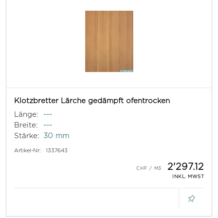
Klotzbretter Lärche gedämpft ofentrocken
Länge:
---
Breite:
---
Stärke:
30 mm
Artikel-Nr:
1337643
2'297.12
INKL. MWST