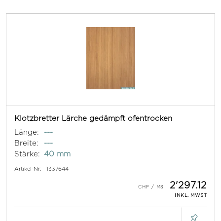
Klotzbretter Lärche gedämpft ofentrocken
Länge:
---
Breite:
---
Stärke:
40 mm
Artikel-Nr:
1337644
2'297.12
INKL. MWST