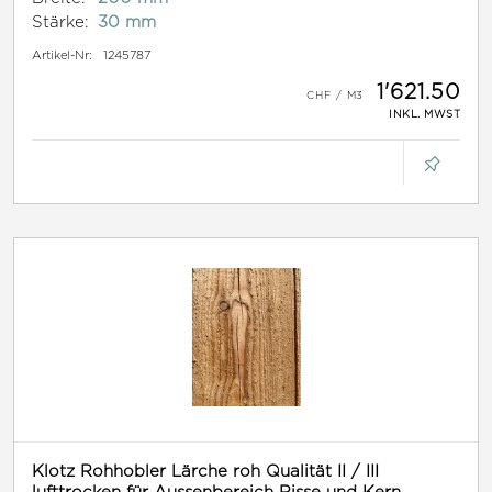
Stärke:
30 mm
Artikel-Nr:
1245787
1'621.50
INKL. MWST
Klotz Rohhobler Lärche roh Qualität II / III
lufttrocken für Aussenbereich Risse und Kern