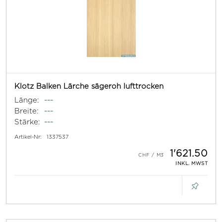
Klotz Balken Lärche sägeroh lufttrocken
Länge:
---
Breite:
---
Stärke:
---
Artikel-Nr:
1337537
1'621.50
INKL. MWST