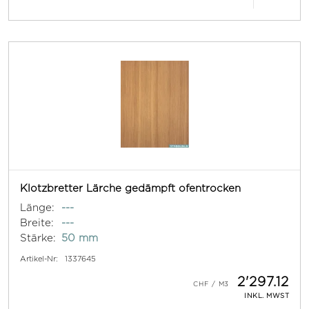
Klotzbretter Lärche gedämpft ofentrocken
Länge:
---
Breite:
---
Stärke:
50 mm
Artikel-Nr:
1337645
2'297.12
INKL. MWST