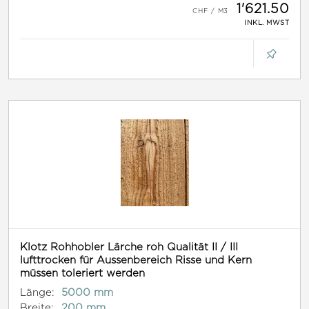
1'621.50
INKL. MWST
Klotz Rohhobler Lärche roh Qualität II / III
lufttrocken für Aussenbereich Risse und Kern
müssen toleriert werden
Länge:
5000 mm
Breite:
200 mm