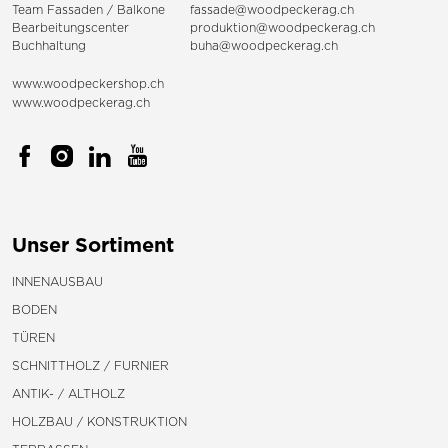
Team
Fassaden
/
Balkone
fassade@woodpeckerag.ch
Bearbeitungscenter
produktion@woodpeckerag.ch
Buchhaltung
buha@woodpeckerag.ch
www.woodpeckershop.ch
www.woodpeckerag.ch
Unser Sortiment
INNENAUSBAU
BODEN
TÜREN
SCHNITTHOLZ / FURNIER
ANTIK- / ALTHOLZ
HOLZBAU / KONSTRUKTION