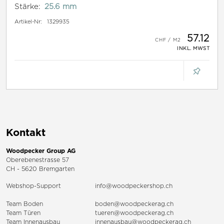
Stärke:
25.6 mm
Artikel-Nr:
1329935
57.12
INKL. MWST
Kontakt
Woodpecker Group AG
Oberebenestrasse 57
CH - 5620 Bremgarten
Webshop-Support
info@woodpeckershop.ch
Team Boden
boden@woodpeckerag.ch
Team Türen
tueren@woodpeckerag.ch
Team Innenausbau
innenausbau@woodpeckerag.ch