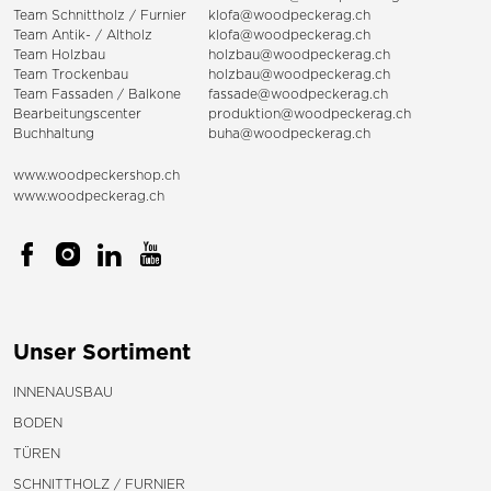
Team Schnittholz / Furnier
klofa@woodpeckerag.ch
Team Antik- / Altholz
klofa@woodpeckerag.ch
Team Holzbau
holzbau@woodpeckerag.ch
Team Trockenbau
holzbau@woodpeckerag.ch
Team
Fassaden
/
Balkone
fassade@woodpeckerag.ch
Bearbeitungscenter
produktion@woodpeckerag.ch
Buchhaltung
buha@woodpeckerag.ch
www.woodpeckershop.ch
www.woodpeckerag.ch
Unser Sortiment
INNENAUSBAU
BODEN
TÜREN
SCHNITTHOLZ / FURNIER