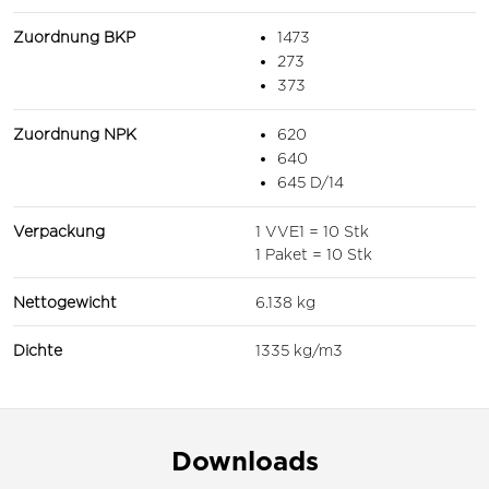
Zuordnung BKP
1473
273
373
Zuordnung NPK
620
640
645 D/14
Verpackung
1 VVE1 = 10 Stk
1 Paket = 10 Stk
Nettogewicht
6.138 kg
Dichte
1335 kg/m3
Downloads