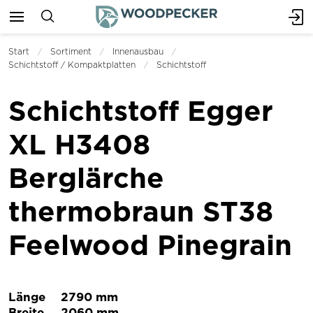
Start
Sortiment
Innenausbau
Schichtstoff / Kompaktplatten
Schichtstoff
Schichtstoff Egger
XL H3408
Berglärche
thermobraun ST38
Feelwood Pinegrain
Länge
2790 mm
Breite
2060 mm