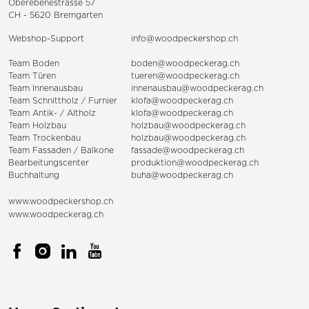
Oberebenestrasse 57
CH - 5620 Bremgarten
Webshop-Support
info@woodpeckershop.ch
Team Boden
boden@woodpeckerag.ch
Team Türen
tueren@woodpeckerag.ch
Team Innenausbau
innenausbau@woodpeckerag.ch
Team Schnittholz / Furnier
klofa@woodpeckerag.ch
Team Antik- / Altholz
klofa@woodpeckerag.ch
Team Holzbau
holzbau@woodpeckerag.ch
Team Trockenbau
holzbau@woodpeckerag.ch
Team
Fassaden
/
Balkone
fassade@woodpeckerag.ch
Bearbeitungscenter
produktion@woodpeckerag.ch
Buchhaltung
buha@woodpeckerag.ch
www.woodpeckershop.ch
www.woodpeckerag.ch