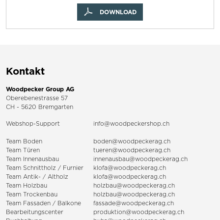
DOWNLOAD
Kontakt
Woodpecker Group AG
Oberebenestrasse 57
CH - 5620 Bremgarten
Webshop-Support
info@woodpeckershop.ch
Team Boden
boden@woodpeckerag.ch
Team Türen
tueren@woodpeckerag.ch
Team Innenausbau
innenausbau@woodpeckerag.ch
Team Schnittholz / Furnier
klofa@woodpeckerag.ch
Team Antik- / Altholz
klofa@woodpeckerag.ch
Team Holzbau
holzbau@woodpeckerag.ch
Team Trockenbau
holzbau@woodpeckerag.ch
Team
Fassaden
/
Balkone
fassade@woodpeckerag.ch
Bearbeitungscenter
produktion@woodpeckerag.ch