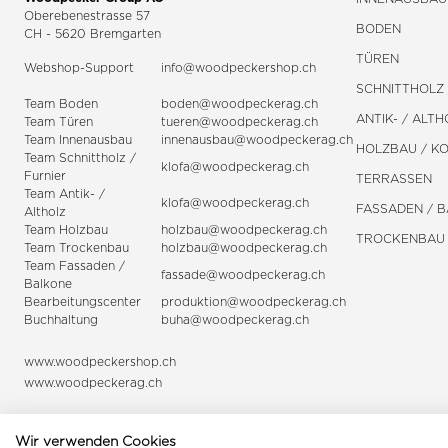
Oberebenestrasse 57
BODEN
CH - 5620 Bremgarten
TÜREN
Webshop-Support
info@woodpeckershop.ch
SCHNITTHOLZ 
Team Boden
boden@woodpeckerag.ch
ANTIK- / ALTH
Team Türen
tueren@woodpeckerag.ch
Team Innenausbau
innenausbau@woodpeckerag.ch
HOLZBAU / K
Team Schnittholz /
klofa@woodpeckerag.ch
Furnier
TERRASSEN
Team Antik- /
klofa@woodpeckerag.ch
FASSADEN / 
Altholz
Team Holzbau
holzbau@woodpeckerag.ch
TROCKENBAU
Team Trockenbau
holzbau@woodpeckerag.ch
Team
Fassaden
/
fassade@woodpeckerag.ch
Balkone
Bearbeitungscenter
produktion@woodpeckerag.ch
Buchhaltung
buha@woodpeckerag.ch
www.woodpeckershop.ch
www.woodpeckerag.ch
Wir verwenden Cookies