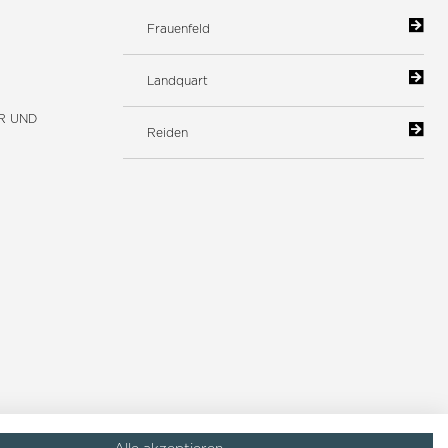
Frauenfeld
Landquart
R UND
Reiden