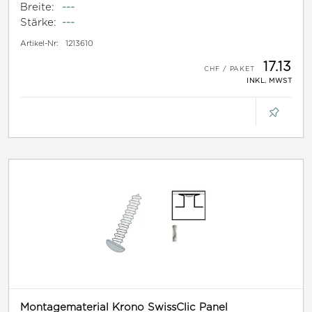
Breite:
---
Stärke:
---
Artikel-Nr:
1213610
17.13
INKL. MWST
Montagematerial Krono SwissClic Panel