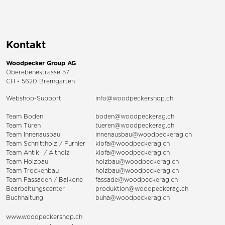
Kontakt
Woodpecker Group AG
Oberebenestrasse 57
CH - 5620 Bremgarten
Webshop-Support
info@woodpeckershop.ch
Team Boden
boden@woodpeckerag.ch
Team Türen
tueren@woodpeckerag.ch
Team Innenausbau
innenausbau@woodpeckerag.ch
Team Schnittholz / Furnier
klofa@woodpeckerag.ch
Team Antik- / Altholz
klofa@woodpeckerag.ch
Team Holzbau
holzbau@woodpeckerag.ch
Team Trockenbau
holzbau@woodpeckerag.ch
Team
Fassaden
/
Balkone
fassade@woodpeckerag.ch
Bearbeitungscenter
produktion@woodpeckerag.ch
Buchhaltung
buha@woodpeckerag.ch
www.woodpeckershop.ch