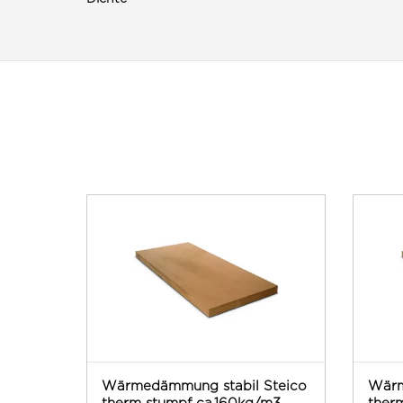
Wärmedämmung stabil Steico
Wärm
therm stumpf ca.160kg/m3
ther