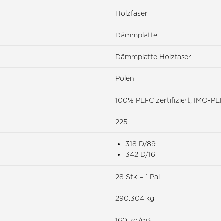
Holzfaser
Dämmplatte
Dämmplatte Holzfaser
Polen
100% PEFC zertifiziert, IMO-
225
318 D/89
342 D/16
28 Stk = 1 Pal
290.304 kg
160 kg/m3