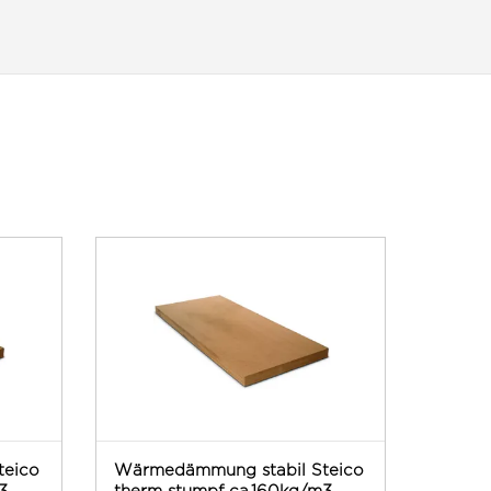
teico
Wärmedämmung stabil Steico
3
therm stumpf ca.160kg/m3