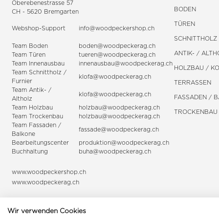
Oberebenestrasse 57
BODEN
CH - 5620 Bremgarten
TÜREN
Webshop-Support
info@woodpeckershop.ch
SCHNITTHOLZ 
Team Boden
boden@woodpeckerag.ch
ANTIK- / ALTH
Team Türen
tueren@woodpeckerag.ch
Team Innenausbau
innenausbau@woodpeckerag.ch
HOLZBAU / K
Team Schnittholz /
klofa@woodpeckerag.ch
Furnier
TERRASSEN
Team Antik- /
klofa@woodpeckerag.ch
FASSADEN / 
Altholz
Team Holzbau
holzbau@woodpeckerag.ch
TROCKENBAU
Team Trockenbau
holzbau@woodpeckerag.ch
Team
Fassaden
/
fassade@woodpeckerag.ch
Balkone
Bearbeitungscenter
produktion@woodpeckerag.ch
Buchhaltung
buha@woodpeckerag.ch
www.woodpeckershop.ch
www.woodpeckerag.ch
Wir verwenden Cookies