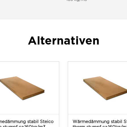
Alternativen
edämmung stabil Steico
Wärmedämmung stabil S
m stumpf ca.160kg/m3
therm stumpf ca.160kg/m