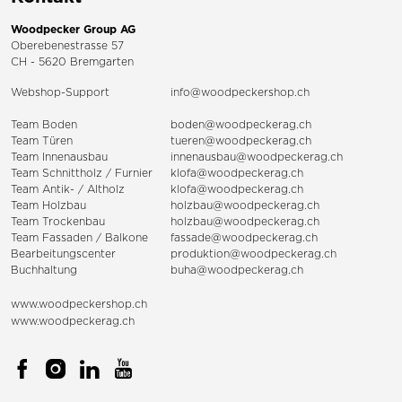
Woodpecker Group AG
Oberebenestrasse 57
CH - 5620 Bremgarten
Webshop-Support
info@woodpeckershop.ch
Team Boden
boden@woodpeckerag.ch
Team Türen
tueren@woodpeckerag.ch
Team Innenausbau
innenausbau@woodpeckerag.ch
Team Schnittholz / Furnier
klofa@woodpeckerag.ch
Team Antik- / Altholz
klofa@woodpeckerag.ch
Team Holzbau
holzbau@woodpeckerag.ch
Team Trockenbau
holzbau@woodpeckerag.ch
Team
Fassaden
/
Balkone
fassade@woodpeckerag.ch
Bearbeitungscenter
produktion@woodpeckerag.ch
Buchhaltung
buha@woodpeckerag.ch
www.woodpeckershop.ch
www.woodpeckerag.ch