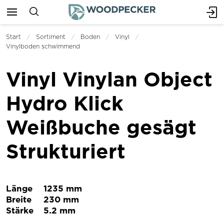
Start
Sortiment
Boden
Vinyl
Vinylboden schwimmend
Vinyl Vinylan Object
Hydro Klick
Weißbuche gesägt
Strukturiert
Länge
1235 mm
Breite
230 mm
Stärke
5.2 mm