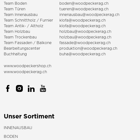
Team Boden
boden@woodpeckerag.ch
Team Türen
tueren@woodpeckerag.ch
Team Innenausbau
innenausbau@woodpeckerag.ch
Team Schnittholz / Furnier
klofa@woodpeckerag.ch
Team Antik- / Altholz
klofa@woodpeckerag.ch
Team Holzbau
holzbau@woodpeckerag.ch
Team Trockenbau
holzbau@woodpeckerag.ch
Team
Fassaden
/
Balkone
fassade@woodpeckerag.ch
Bearbeitungscenter
produktion@woodpeckerag.ch
Buchhaltung
buha@woodpeckerag.ch
www.woodpeckershop.ch
www.woodpeckerag.ch
Unser Sortiment
INNENAUSBAU
BODEN