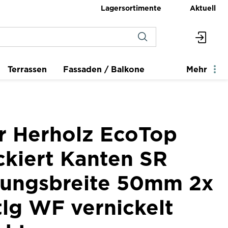
Lagersortimente
Aktuell
Terrassen
Fassaden / Balkone
Mehr
er Herholz EcoTop
ckiert Kanten SR
dungsbreite 50mm 2x
tlg WF vernickelt