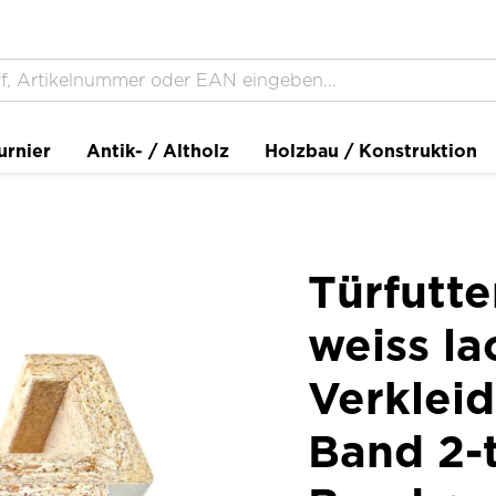
urnier
Antik- / Altholz
Holzbau / Konstruktion
Türfutt
weiss la
Verklei
Band 2-