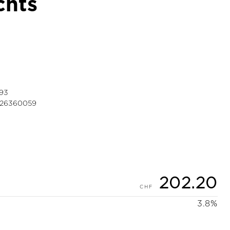
chts
93
26360059
202.20
3.8%