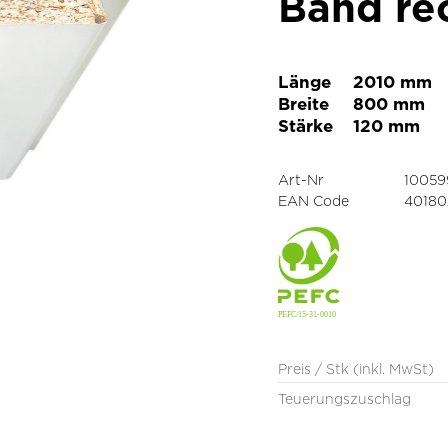
Band re
Länge
2010 mm
Breite
800 mm
Stärke
120 mm
Art-Nr
10059
EAN Code
40180
Preis / Stk (inkl. MwSt)
Teuerungszuschlag