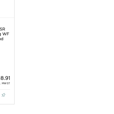
 SR
lg WF
nd
18.91
L. MWST