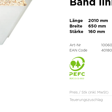
Band lin
Länge
2010 mm
Breite
650 mm
Stärke
160 mm
Art-Nr
10060
EAN Code
4018
Preis / Stk (inkl. MwSt)
Teuerungszuschlag