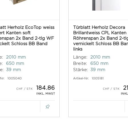
att Herholz EcoTop weiss
Türblatt Herholz Decora
ert Kanten soft
Brillantweiss CPL Kanten
enspan 2x Band 2-tlg WF
Röhrenspan 2x Band 2-t
ckelt Schloss BB Band
vernickelt Schloss BB Ba
links
e:
2010 mm
Länge:
2010 mm
e:
650 mm
Breite:
650 mm
e:
39 mm
Stärke:
39 mm
-Nr:
1005040
Artikel-Nr:
1005181
184.86
2
INKL. MWST
INK