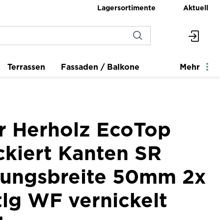
Lagersortimente
Aktuell
Terrassen
Fassaden / Balkone
Mehr
er Herholz EcoTop
ckiert Kanten SR
dungsbreite 50mm 2x
tlg WF vernickelt