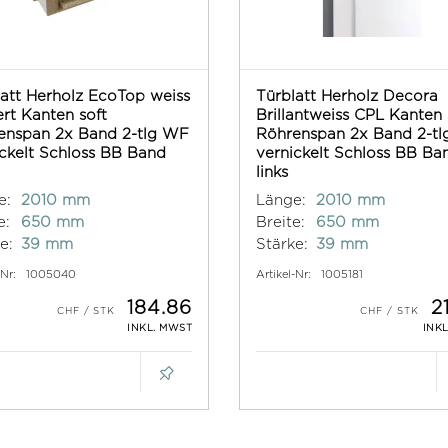
att Herholz EcoTop weiss
Türblatt Herholz Decora
ert Kanten soft
Brillantweiss CPL Kanten
enspan 2x Band 2-tlg WF
Röhrenspan 2x Band 2-t
ckelt Schloss BB Band
vernickelt Schloss BB Ba
links
e:
2010 mm
Länge:
2010 mm
e:
650 mm
Breite:
650 mm
e:
39 mm
Stärke:
39 mm
-Nr:
1005040
Artikel-Nr:
1005181
184.86
2
INKL. MWST
INK