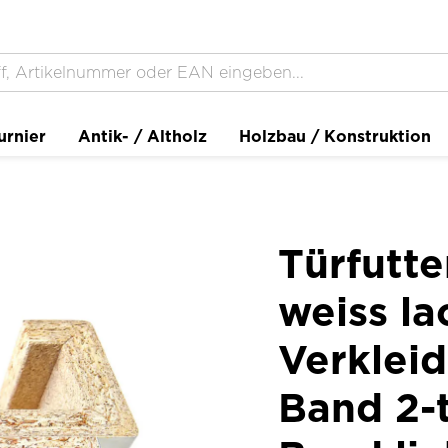
urnier
Antik- / Altholz
Holzbau / Konstruktion
Türfutt
weiss la
Verklei
Band 2-