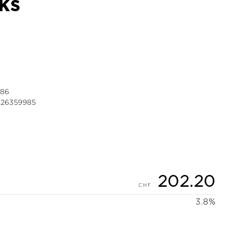
ks
986
026359985
202.20
3.8%