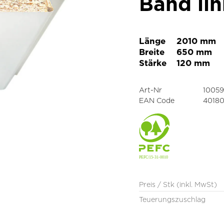
Band lin
Länge
2010 mm
Breite
650 mm
Stärke
120 mm
Art-Nr
1005
EAN Code
4018
Preis / Stk (inkl. MwSt)
Teuerungszuschlag