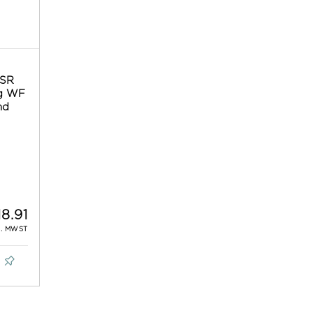
 SR
lg WF
nd
18.91
L. MWST