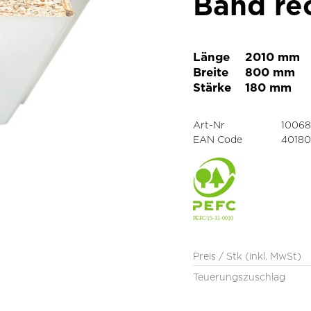
Band re
Länge
2010 mm
Breite
800 mm
Stärke
180 mm
Art-Nr
10068
EAN Code
4018
Preis / Stk (inkl. MwSt)
Teuerungszuschlag