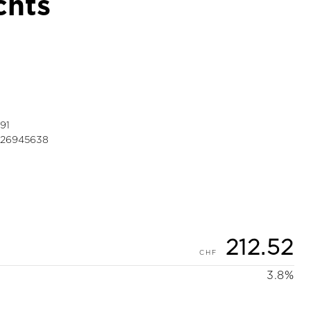
chts
91
026945638
212.52
3.8%