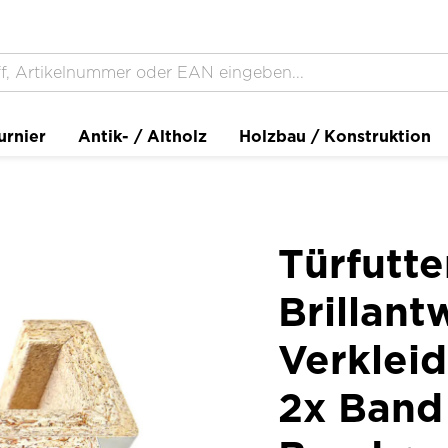
urnier
Antik- / Altholz
Holzbau / Konstruktion
Türfutt
Brillan
Verklei
2x Band 