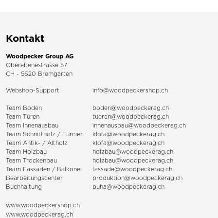
Kontakt
Woodpecker Group AG
Oberebenestrasse 57
CH - 5620 Bremgarten
Webshop-Support
info@woodpeckershop.ch
Team Boden
boden@woodpeckerag.ch
Team Türen
tueren@woodpeckerag.ch
Team Innenausbau
innenausbau@woodpeckerag.ch
Team Schnittholz / Furnier
klofa@woodpeckerag.ch
Team Antik- / Altholz
klofa@woodpeckerag.ch
Team Holzbau
holzbau@woodpeckerag.ch
Team Trockenbau
holzbau@woodpeckerag.ch
Team
Fassaden
/
Balkone
fassade@woodpeckerag.ch
Bearbeitungscenter
produktion@woodpeckerag.ch
Buchhaltung
buha@woodpeckerag.ch
www.woodpeckershop.ch
www.woodpeckerag.ch