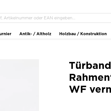
urnier
Antik- / Altholz
Holzbau / Konstruktion
Türband
Rahment
WF vern