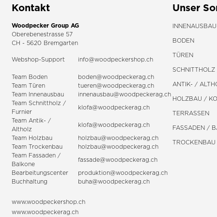
Kontakt
Unser So
Woodpecker Group AG
INNENAUSBAU
Oberebenestrasse 57
BODEN
CH - 5620 Bremgarten
TÜREN
Webshop-Support
info@woodpeckershop.ch
SCHNITTHOLZ 
Team Boden
boden@woodpeckerag.ch
ANTIK- / ALTH
Team Türen
tueren@woodpeckerag.ch
Team Innenausbau
innenausbau@woodpeckerag.ch
HOLZBAU / K
Team Schnittholz /
klofa@woodpeckerag.ch
Furnier
TERRASSEN
Team Antik- /
klofa@woodpeckerag.ch
FASSADEN / 
Altholz
Team Holzbau
holzbau@woodpeckerag.ch
TROCKENBAU
Team Trockenbau
holzbau@woodpeckerag.ch
Team
Fassaden
/
fassade@woodpeckerag.ch
Balkone
Bearbeitungscenter
produktion@woodpeckerag.ch
Buchhaltung
buha@woodpeckerag.ch
www.woodpeckershop.ch
www.woodpeckerag.ch