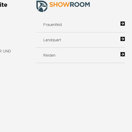
ite
Frauenfeld
Landquart
R UND
Reiden