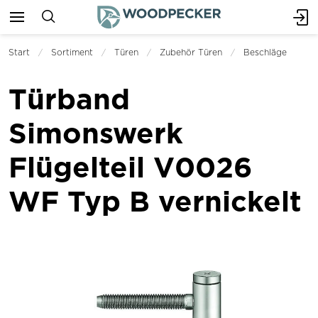
Start
Sortiment
Türen
Zubehör Türen
Beschläge
Türband
Simonswerk
Flügelteil V0026
WF Typ B vernickelt