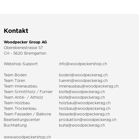
Kontakt
Woodpecker Group AG
Oberebenestrasse 57
CH - 5620 Bremgarten
Webshop-Support
info@woodpeckershop.ch
Team Boden
boden@woodpeckerag.ch
Team Türen
tueren@woodpeckerag.ch
Team Innenausbau
innenausbau@woodpeckerag.ch
Team Schnittholz / Furnier
klofa@woodpeckerag.ch
Team Antik- / Altholz
klofa@woodpeckerag.ch
Team Holzbau
holzbau@woodpeckerag.ch
Team Trockenbau
holzbau@woodpeckerag.ch
Team
Fassaden
/
Balkone
fassade@woodpeckerag.ch
Bearbeitungscenter
produktion@woodpeckerag.ch
Buchhaltung
buha@woodpeckerag.ch
www.woodpeckershop.ch