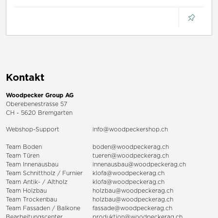
Kontakt
Woodpecker Group AG
Oberebenestrasse 57
CH - 5620 Bremgarten
Webshop-Support
info@woodpeckershop.ch
Team Boden
boden@woodpeckerag.ch
Team Türen
tueren@woodpeckerag.ch
Team Innenausbau
innenausbau@woodpeckerag.ch
Team Schnittholz / Furnier
klofa@woodpeckerag.ch
Team Antik- / Altholz
klofa@woodpeckerag.ch
Team Holzbau
holzbau@woodpeckerag.ch
Team Trockenbau
holzbau@woodpeckerag.ch
Team
Fassaden
/
Balkone
fassade@woodpeckerag.ch
Bearbeitungscenter
produktion@woodpeckerag.ch