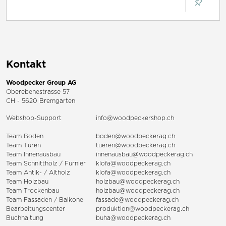
Kontakt
Woodpecker Group AG
Oberebenestrasse 57
CH - 5620 Bremgarten
Webshop-Support
info@woodpeckershop.ch
Team Boden
boden@woodpeckerag.ch
Team Türen
tueren@woodpeckerag.ch
Team Innenausbau
innenausbau@woodpeckerag.ch
Team Schnittholz / Furnier
klofa@woodpeckerag.ch
Team Antik- / Altholz
klofa@woodpeckerag.ch
Team Holzbau
holzbau@woodpeckerag.ch
Team Trockenbau
holzbau@woodpeckerag.ch
Team
Fassaden
/
Balkone
fassade@woodpeckerag.ch
Bearbeitungscenter
produktion@woodpeckerag.ch
Buchhaltung
buha@woodpeckerag.ch