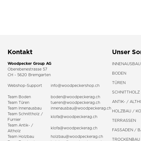
Kontakt
Unser So
Woodpecker Group AG
INNENAUSBAU
Oberebenestrasse 57
BODEN
CH - 5620 Bremgarten
TÜREN
Webshop-Support
info@woodpeckershop.ch
SCHNITTHOLZ 
Team Boden
boden@woodpeckerag.ch
ANTIK- / ALTH
Team Türen
tueren@woodpeckerag.ch
Team Innenausbau
innenausbau@woodpeckerag.ch
HOLZBAU / K
Team Schnittholz /
klofa@woodpeckerag.ch
Furnier
TERRASSEN
Team Antik- /
klofa@woodpeckerag.ch
FASSADEN / 
Altholz
Team Holzbau
holzbau@woodpeckerag.ch
TROCKENBAU