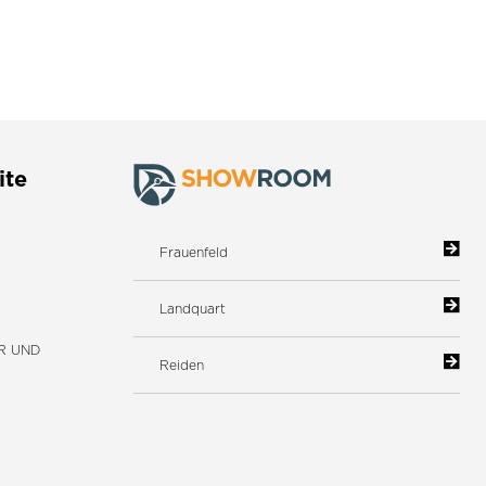
ite
Frauenfeld
Landquart
R UND
Reiden