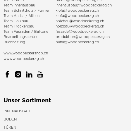
Team Innenausbau
innenausbau@woodpeckerag.ch
Team Schnittholz / Furnier
klofa@woodpeckerag.ch
Team Antik- / Altholz
klofa@woodpeckerag.ch
Team Holzbau
holzbau@woodpeckerag.ch
Team Trockenbau
holzbau@woodpeckerag.ch
Team
Fassaden
/
Balkone
fassade@woodpeckerag.ch
Bearbeitungscenter
produktion@woodpeckerag.ch
Buchhaltung
buha@woodpeckerag.ch
www.woodpeckershop.ch
www.woodpeckerag.ch
Unser Sortiment
INNENAUSBAU
BODEN
TÜREN