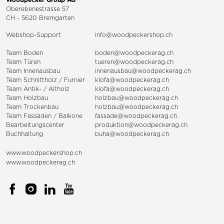
Oberebenestrasse 57
CH - 5620 Bremgarten
Webshop-Support
info@woodpeckershop.ch
Team Boden
boden@woodpeckerag.ch
Team Türen
tueren@woodpeckerag.ch
Team Innenausbau
innenausbau@woodpeckerag.ch
Team Schnittholz / Furnier
klofa@woodpeckerag.ch
Team Antik- / Altholz
klofa@woodpeckerag.ch
Team Holzbau
holzbau@woodpeckerag.ch
Team Trockenbau
holzbau@woodpeckerag.ch
Team
Fassaden
/
Balkone
fassade@woodpeckerag.ch
Bearbeitungscenter
produktion@woodpeckerag.ch
Buchhaltung
buha@woodpeckerag.ch
www.woodpeckershop.ch
www.woodpeckerag.ch