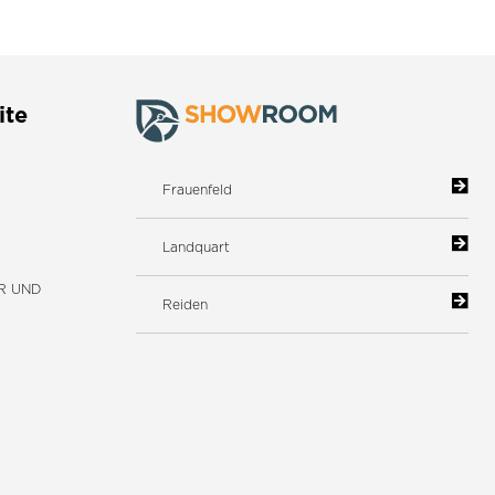
ite
Frauenfeld
Landquart
R UND
Reiden