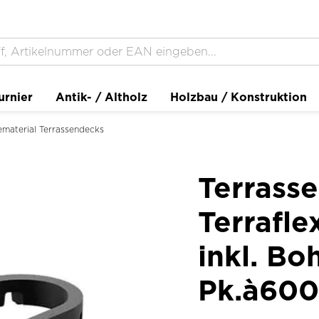
urnier
Antik- / Altholz
Holzbau / Konstruktion
material Terrassendecks
Terrass
Terrafle
inkl. Bo
Pk.à600