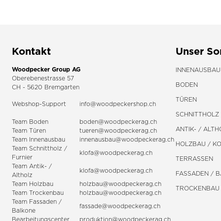
Kontakt
Unser So
Woodpecker Group AG
INNENAUSBAU
Oberebenestrasse 57
BODEN
CH - 5620 Bremgarten
TÜREN
Webshop-Support
info@woodpeckershop.ch
SCHNITTHOLZ 
Team Boden
boden@woodpeckerag.ch
ANTIK- / ALTH
Team Türen
tueren@woodpeckerag.ch
Team Innenausbau
innenausbau@woodpeckerag.ch
HOLZBAU / K
Team Schnittholz /
klofa@woodpeckerag.ch
Furnier
TERRASSEN
Team Antik- /
klofa@woodpeckerag.ch
FASSADEN / 
Altholz
Team Holzbau
holzbau@woodpeckerag.ch
TROCKENBAU
Team Trockenbau
holzbau@woodpeckerag.ch
Team
Fassaden
/
fassade@woodpeckerag.ch
Balkone
Bearbeitungscenter
produktion@woodpeckerag.ch