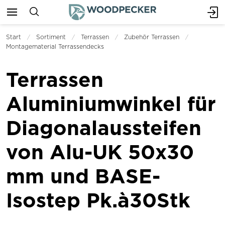
Start
Sortiment
Terrassen
Zubehör Terrassen
Montagematerial Terrassendecks
Terrassen
Aluminiumwinkel für
Diagonalaussteifen
von Alu-UK 50x30
mm und BASE-
Isostep Pk.à30Stk