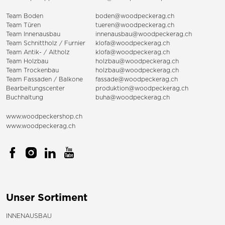
Team Boden
boden@woodpeckerag.ch
Team Türen
tueren@woodpeckerag.ch
Team Innenausbau
innenausbau@woodpeckerag.ch
Team Schnittholz / Furnier
klofa@woodpeckerag.ch
Team Antik- / Altholz
klofa@woodpeckerag.ch
Team Holzbau
holzbau@woodpeckerag.ch
Team Trockenbau
holzbau@woodpeckerag.ch
Team
Fassaden
/
Balkone
fassade@woodpeckerag.ch
Bearbeitungscenter
produktion@woodpeckerag.ch
Buchhaltung
buha@woodpeckerag.ch
www.woodpeckershop.ch
www.woodpeckerag.ch
Unser Sortiment
INNENAUSBAU